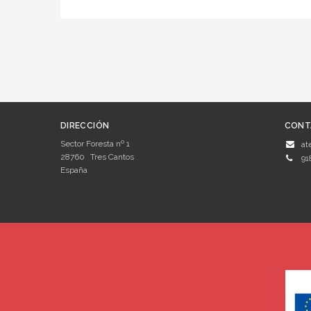
DIRECCIÓN
CONT
Sector Foresta nº 1
at
28760
Tres Cantos
91
España