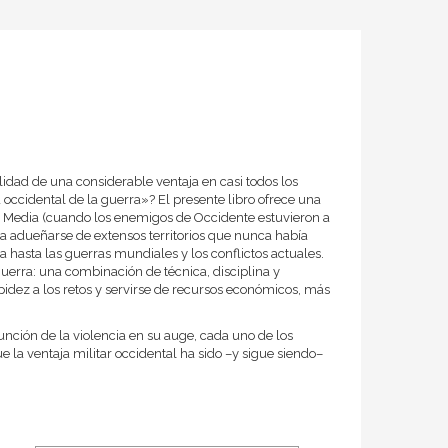
idad de una considerable ventaja en casi todos los
 occidental de la guerra»? El presente libro ofrece una
ad Media (cuando los enemigos de Occidente estuvieron a
ra adueñarse de extensos territorios que nunca había
ga hasta las guerras mundiales y los conflictos actuales.
guerra: una combinación de técnica, disciplina y
pidez a los retos y servirse de recursos económicos, más
unción de la violencia en su auge, cada uno de los
e la ventaja militar occidental ha sido –y sigue siendo–