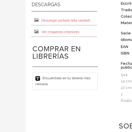
Escrit
Tradu
Colec
Descargar portada (alta calidad)
Mater
Ver imágenes interiores
Serie
Idiom
EAN
COMPRAR EN
ISBN
LIBRERÍAS
Fech
publi
544
Encuéntralo en tu librería más
14 cm
cercana
22 cm
1
Rústic
SOB