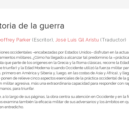
toria de la guerra
offrey Parker
(Escritor),
José Luis Gil Aristu
(Traductor)
iones occidentales –encabezadas por Estados Unidos– disfrutan en la actual
amientos militares. ¿Cómo ha llegado a alcanzar tal predominio la «práctica
ta que parte de los orígenes en la Grecia y la Roma clásicas, recorre la Ed
e triunfar) y la Edad Moderna (cuando Occidente utilizó la fuerza militar pa
, primero en América y Siberia y, luego, en las costas de Asia y África), y lle
e ponen de relieve cinco aspectos esenciales de la práctica occidental de la 
ón militar agresiva, más una extraordinaria capacidad para responder con ra
anos, para triunfar.
 a lo largo de sus páginas, la obra centra su atención en Occidente y en la f
os examina también la eficacia militar de sus adversarios y los ámbitos en qu
en entredicho.