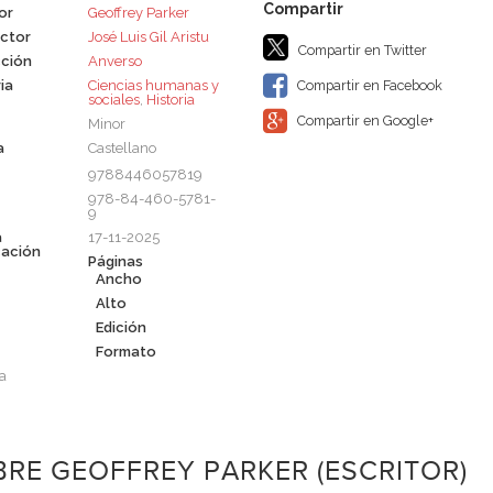
or
Geoffrey Parker
ctor
José Luis Gil Aristu
Compartir en Twitter
ción
Anverso
ia
Ciencias humanas y
Compartir en Facebook
sociales
,
Historia
Compartir en Google+
Minor
a
Castellano
9788446057819
978-84-460-5781-
9
a
17-11-2025
cación
Páginas
Ancho
Alto
Edición
Formato
a
RE GEOFFREY PARKER (ESCRITOR)