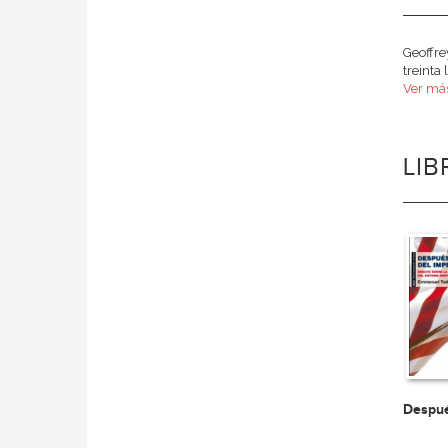
Geoffre
treinta
Ver más
LI
Despué