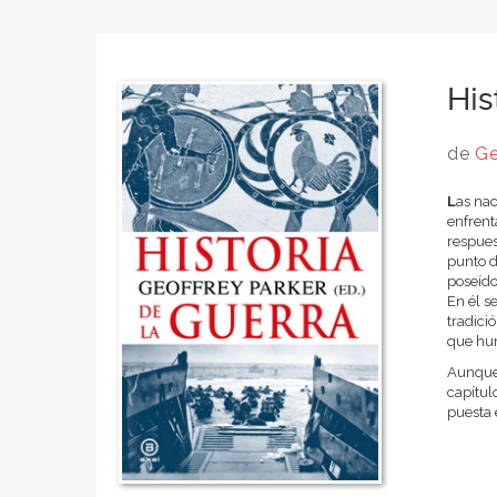
His
de
Ge
L
as nac
enfrent
respues
punto d
poseído
En él s
tradici
que hum
Aunque,
capítul
puesta 