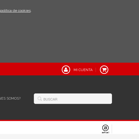
política de cookies
.
MI CUENTA
NES SOMOS?