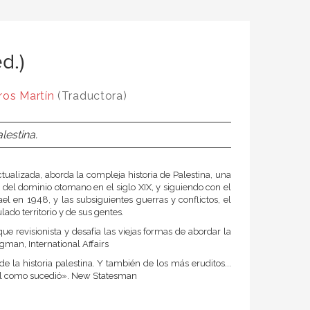
d.)
ros Martín
(Traductora)
lestina.
ualizada, aborda la compleja historia de Palestina, una
o del dominio otomano en el siglo XIX, y siguiendo con el
el en 1948, y las subsiguientes guerras y conflictos, el
lado territorio y de sus gentes.
ue revisionista y desafía las viejas formas de abordar la
egman, International Affairs
 la historia palestina. Y también de los más eruditos...
 tal como sucedió». New Statesman