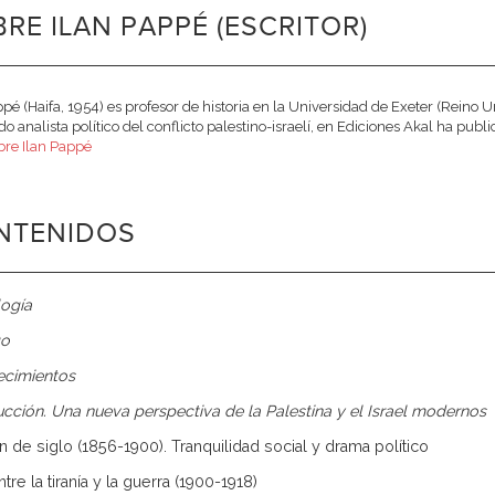
RE ILAN PAPPÉ (ESCRITOR)
ppé (Haifa, 1954) es profesor de his­toria en la Universidad de Exeter (Reino 
o analista político del conflicto palestino-israelí, en Ediciones Akal ha publi
re Ilan Pappé
NTENIDOS
ogía
go
ecimientos
ucción. Una nueva perspectiva de la Palestina y el Israel modernos
Fin de siglo (1856-1900). Tranquilidad social y drama político
ntre la tiranía y la guerra (1900-1918)