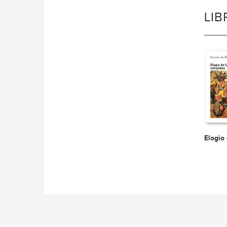
LI
Elogio