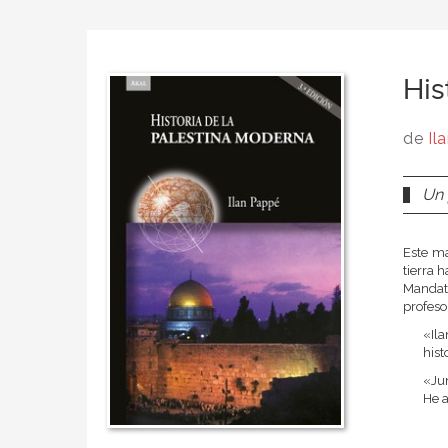
His
de
Il
Un 
Este ma
tierra 
Mandato
profeso
«Ila
hist
«Jun
He a