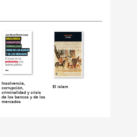
Insolvencia,
El islam
corrupción,
criminalidad y crisis
de los bancos y de los
mercados