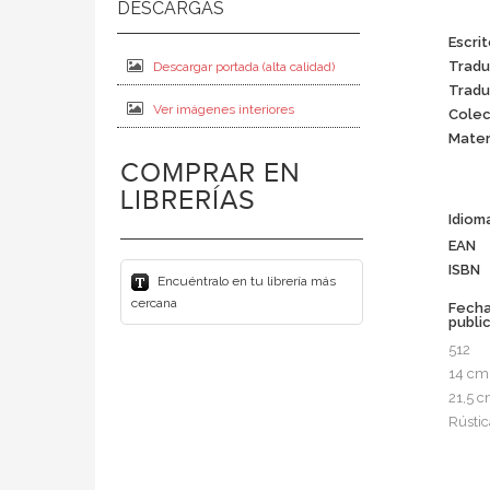
Escrit
Tradu
Descargar portada (alta calidad)
Tradu
Ver imágenes interiores
Colec
Mater
COMPRAR EN
LIBRERÍAS
Idiom
EAN
ISBN
Encuéntralo en tu librería más
cercana
Fech
publi
512
14 cm
21,5 
Rústic