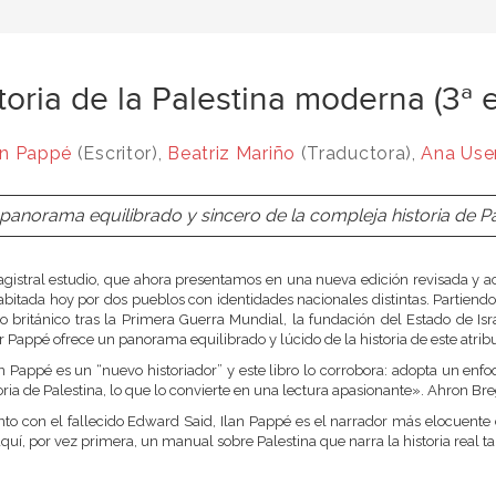
toria de la Palestina moderna (3ª e
an Pappé
(Escritor),
Beatriz Mariño
(Traductora),
Ana Use
panorama equilibrado y sincero de la compleja historia de Pa
gistral estudio, que ahora presentamos en una nueva edición revisada y act
habitada hoy por dos pueblos con identidades nacionales distintas. Partiend
 británico tras la Primera Guerra Mundial, la fundación del Estado de Isra
r Pappé ofrece un panorama equilibrado y lúcido de la historia de este atribu
n Pappé es un “nuevo historiador” y este libro lo corrobora: adopta un enfoq
oria de Palestina, lo que lo convierte en una lectura apasionante». Ahron Br
to con el fallecido Edward Said, Ilan Pappé es el narrador más elocuente de
quí, por vez primera, un manual sobre Palestina que narra la historia real