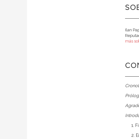
SOB
Ilan Pa
Reputad
más sob
CO
Cronol
Prólo
Agrad
Introd
1. 
2. E