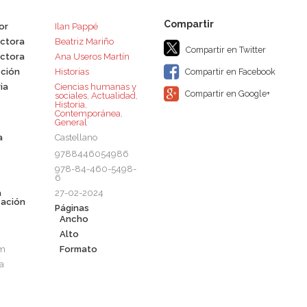
or
Ilan Pappé
ctora
Beatriz Mariño
Compartir en Twitter
ctora
Ana Useros Martín
ción
Historias
Compartir en Facebook
ia
Ciencias humanas y
Compartir en Google+
sociales
,
Actualidad
,
Historia
,
Contemporánea
,
General
a
Castellano
9788446054986
978-84-460-5498-
6
a
27-02-2024
cación
Páginas
Ancho
Alto
cm
Formato
a