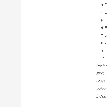
3. 
4. 
5. 
6. 
7. 
8. 
9. 
10.
Posfa
Biblio
Glosar
Índice
Índice