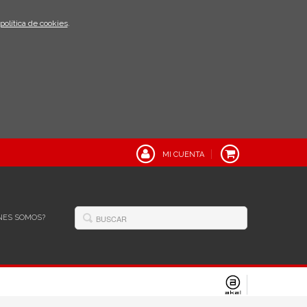
política de cookies
.
MI CUENTA
NES SOMOS?