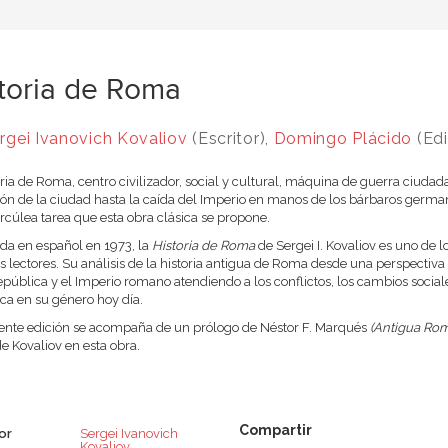
toria de Roma
rgei Ivanovich Kovaliov
(Escritor),
Domingo Plácido
(Edi
oria de Roma, centro civilizador, social y cultural, máquina de guerra ciudad
ón de la ciudad hasta la caída del Imperio en manos de los bárbaros german
ercúlea tarea que esta obra clásica se propone.
da en español en 1973, la
Historia de Roma
de Sergei I. Kovaliov es uno de
os lectores. Su análisis de la historia antigua de Roma desde una perspectiva
epública y el Imperio romano atendiendo a los conflictos, los cambios sociale
ica en su género hoy día.
ente edición se acompaña de un prólogo de Néstor F. Marqués
(Antigua Rom
de Kovaliov en esta obra.
or
Sergei Ivanovich
Kovaliov