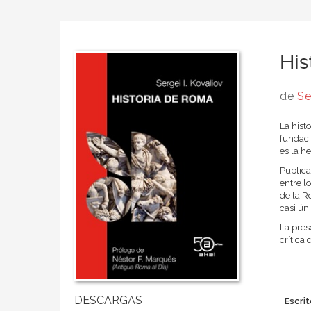
His
de
Se
La hist
fundaci
es la h
Publica
entre l
de la R
casi ún
La pres
crítica 
Escrit