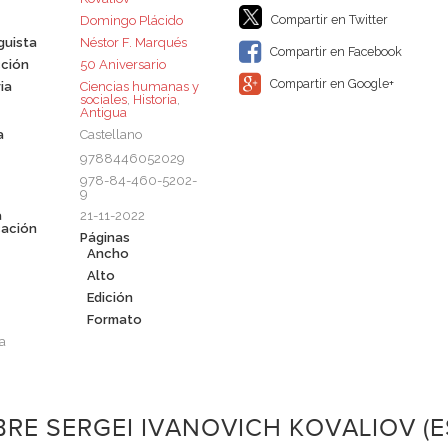
Compartir en Twitter
Domingo Plácido
guista
Néstor F. Marqués
Compartir en Facebook
ción
50 Aniversario
Compartir en Google+
ia
Ciencias humanas y
sociales
,
Historia
,
Antigua
a
Castellano
9788446052029
978-84-460-5202-
9
a
21-11-2022
cación
Páginas
Ancho
Alto
Edición
Formato
a
RE SERGEI IVANOVICH KOVALIOV (E