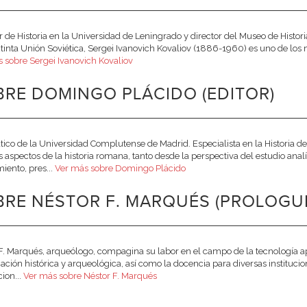
r de Historia en la Universidad de Leningrado y director del Museo de Histor
xtinta Unión Soviética, Sergei Ivanovich Kovaliov (1886-1960) es uno de los má
 sobre Sergei Ivanovich Kovaliov
RE DOMINGO PLÁCIDO (EDITOR)
tico de la Universidad Complutense de Madrid. Especialista en la Historia d
os aspectos de la historia romana, tanto desde la perspectiva del estudio anal
iento, pres...
Ver más sobre Domingo Plácido
RE NÉSTOR F. MARQUÉS (PROLOGUI
F. Marqués, arqueólogo, compagina su labor en el campo de la tecnología a
gación histórica y arqueológica, así como la docencia para diversas institucio
cion...
Ver más sobre Néstor F. Marqués