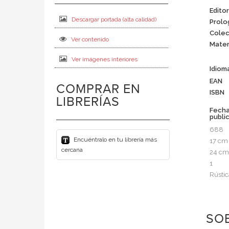
Editor
Descargar portada (alta calidad)
Prolo
Colec
Ver contenido
Mater
Ver imágenes interiores
Idiom
EAN
COMPRAR EN
ISBN
LIBRERÍAS
Fech
publi
688
Encuéntralo en tu librería más
17 cm
cercana
24 cm
1
Rústic
SOB