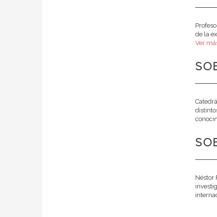
Profeso
de la e
Ver más
SOB
Catedrá
distint
conocim
SOB
Néstor 
investi
interna