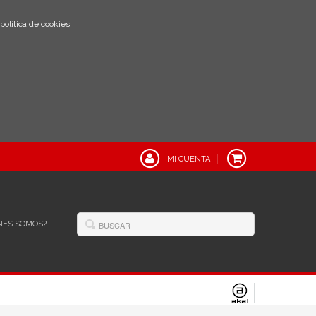
política de cookies
.
MI CUENTA
NES SOMOS?