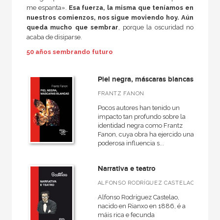
me espanta».
Esa fuerza, la misma que teníamos en
nuestros comienzos, nos sigue moviendo hoy. Aún
MATERIAS
queda mucho que sembrar
, porque la oscuridad no
acaba de disiparse.
+
Actualidad
50 años sembrando futuro
+
Ciencias humanas y sociales
+
Ciencias naturales y técnicas
Piel negra, máscaras blancas
+
FRANTZ FANON
Ficción
Pocos autores han tenido un
+
Infantil y juvenil
impacto tan profundo sobre la
identidad negra como Frantz
+
No - Ficción
Fanon, cuya obra ha ejercido una
+
poderosa influencia s...
Ocio
+
Salud
Narrativa e teatro
+
Texto escolar
ALFONSO RODRÍGUEZ CASTELAO
Alfonso Rodríguez Castelao,
nacido en Rianxo en 1886, é a
máis rica e fecunda