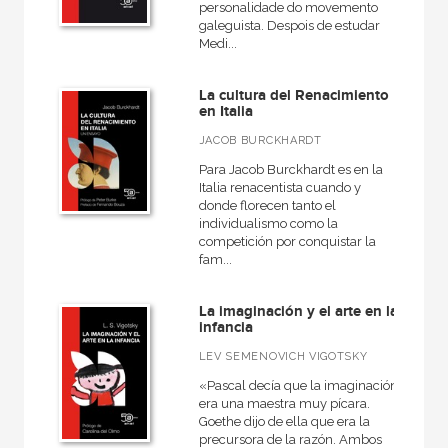
NUESTROS FORMATOS
personalidade do movemento
galeguista. Despois de estudar
Cartoné
Medi...
Ebook
La cultura del Renacimiento
en Italia
Ebook
JACOB BURCKHARDT
Papel
Para Jacob Burckhardt es en la
Rústica
Italia renacentista cuando y
donde florecen tanto el
individualismo como la
competición por conquistar la
fam...
CATÁLOGOS PDF
Catálogos PDF
La imaginación y el arte en la
infancia
LEV SEMENOVICH VIGOTSKY
«Pascal decía que la imaginación
era una maestra muy pícara.
Goethe dijo de ella que era la
precursora de la razón. Ambos