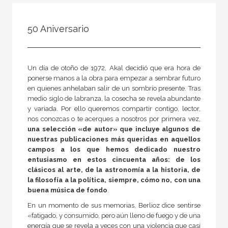
NUESTRAS COLECCIONES
50 Aniversario
50 Aniversario
A fondo
Ágora / Teoría
Un día de otoño de 1972, Akal decidió que era hora de
ponerse manos a la obra para empezar a sembrar futuro
Akadémica
en quienes anhelaban salir de un sombrío presente. Tras
medio siglo de labranza, la cosecha se revela abundante
Akal Infantil
y variada. Por ello queremos compartir contigo, lector,
Anverso
nos conozcas o te acerques a nosotros por primera vez,
una selección «de autor» que incluye algunos de
Arealonga - Letras galegas
nuestras publicaciones más queridas en aquellos
campos a los que hemos dedicado nuestro
Arqueología
entusiasmo en estos cincuenta años: de los
Arquitectura
clásicos al arte, de la astronomía a la historia, de
la filosofía a la política, siempre, cómo no, con una
Arquitectura (textos de arquitectura)
buena música de fondo
.
En un momento de sus memorias, Berlioz dice sentirse
VER TODAS... (148)
«fatigado, y consumido, pero aún lleno de fuego y de una
energía que se revela a veces con una violencia que casi