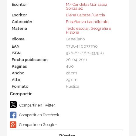
Escritor
M.ª Candelas González
González
Escritor
Elena Cabezalí García
Colección
Enseñanza bachillerato
Materia
Texto escolar
,
Geografía e
Historia
Idioma
Castellano
EAN
9788446033790
ISBN
978-84-460-3379-0
Fecha publicación
26-04-2011
Páginas
480
Ancho
22 cm
Alto
29 cm
Formato
Rústica
Compartir en Twitter
Compartir en Facebook
Compartir en Google+