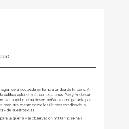
tor)
en de sí nucleada en torno a la idea de Imperio. A
e política exterior más contestatarios, Perry Anderson
sí como el papel que ha desempeñado como garante por
an magistralmente desde los últimos estadios de la
or» de nuestros días.
ara la guerra y la observación militar no se han