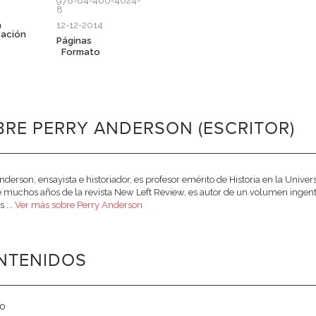
978-84-460-4024-
8
a
12-12-2014
cación
Páginas
Formato
RE PERRY ANDERSON (ESCRITOR)
nderson, ensayista e historiador, es profesor emérito de Historia en la Univer
 muchos años de la revista New Left Review, es autor de un volumen ingente 
s ...
Ver más sobre Perry Anderson
NTENIDOS
go