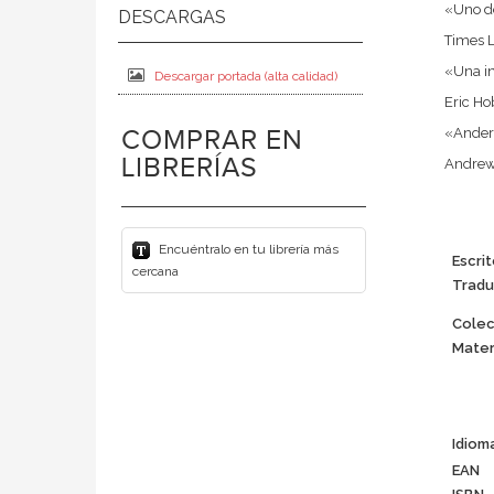
«Uno de
Times 
«Una in
Descargar portada (alta calidad)
Eric 
COMPRAR EN
«Anders
LIBRERÍAS
Andrew 
Encuéntralo en tu librería más
Escrit
cercana
Tradu
Colec
Mater
Idiom
EAN