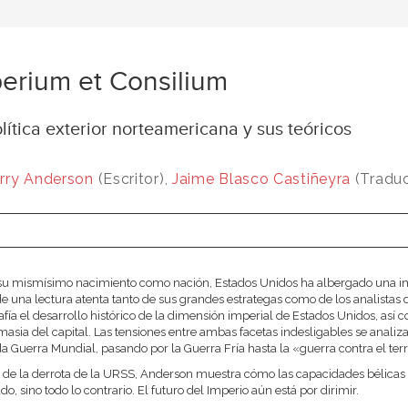
erium et Consilium
lítica exterior norteamericana y sus teóricos
rry Anderson
(Escritor),
Jaime Blasco Castiñeyra
(Traduc
u mismísimo nacimiento como nación, Estados Unidos ha albergado una imag
de una lectura atenta tanto de sus grandes estrategas como de los analistas d
afía el desarrollo histórico de la dimensión imperial de Estados Unidos, a
asia del capital. Las tensiones entre ambas facetas indesligables se analiz
 Guerra Mundial, pasando por la Guerra Fría hasta la «guerra contra el terr
 de la derrota de la URSS, Anderson muestra cómo las capacidades bélicas p
o, sino todo lo contrario. El futuro del Imperio aún está por dirimir.