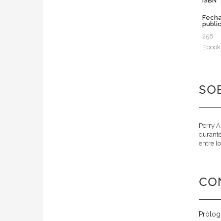
ISBN
Fech
publi
256
Ebook
SOB
Perry A
durante
entre lo
CO
Prólo