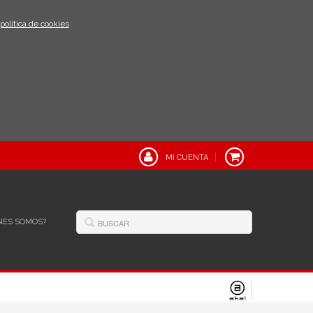
política de cookies
.
MI CUENTA
NES SOMOS?