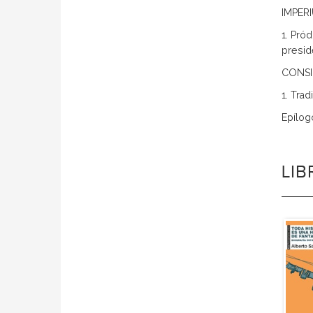
IMPER
1. Pród
presid
CONSI
1. Tra
Epílog
LI