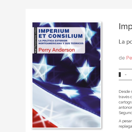
Imp
La po
de
Pe
-
Desde s
través 
cartogr
antonom
Segunda
A pesar
replegad