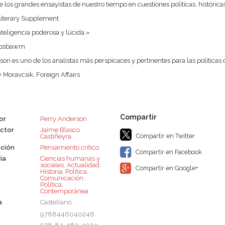
 los grandes ensayistas de nuestro tiempo en cuestiones políticas, históricas 
Literary Supplement
teligencia poderosa y lúcida.»
Hobsbawm
on es uno de los analistas más perspicaces y pertinentes para las política
Moravcsik, Foreign Affairs
or
Perry Anderson
ctor
Jaime Blasco
Compartir en Twitter
Castiñeyra
ción
Pensamiento crítico
Compartir en Facebook
ia
Ciencias humanas y
sociales
,
Actualidad
,
Compartir en Google+
Historia
,
Política
,
Comunicación
,
Política
,
Contemporánea
a
Castellano
9788446040248