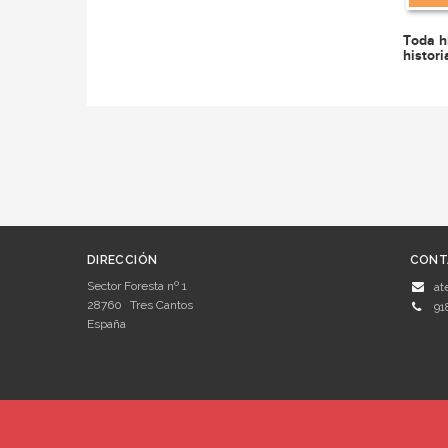
Toda h
histor
DIRECCIÓN
CONT
Sector Foresta nº 1
at
28760
Tres Cantos
91
España