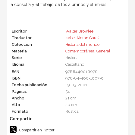
la consulta y el trabajo de los alumnos y alumnas
Escritor
Walter Browlee
Traductor
Isabel Morán García
Colección
Historia del mundo
Materia
Contemporánea
,
General
Serie
Historia
Idioma
Castellano
EAN
9788446016076
ISBN
978-84-460-1607-6
Fecha publicación
29-03-2001
Páginas
54
Ancho
21 cm
Alto
20 cm
Formato
Rústica
Compartir en Twitter