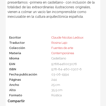
presentamos -primera en castellano- con inclusión de la
totalidad de las extraordinarias ilustraciones originales,
vienen a colmar un vacío tan incomprensible como
inexcusable en la cultura arquitectónica española.
Escritor
Claude Nicolas Ledoux
Traductor
Rosina Lajo
Colección
Fuentes de arte
Materia
Contemporánea
Idioma
Castellano
EAN
9788446003076
ISBN
978-84-460-0307-6
Fecha publicación
03-06-1994
Páginas
244
Ancho
25 cm
Alto
35,5 cm
Formato
Rústica