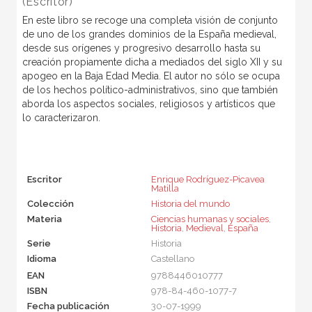
(Escritor)
En este libro se recoge una completa visión de conjunto
de uno de los grandes dominios de la España medieval,
desde sus orígenes y progresivo desarrollo hasta su
creación propiamente dicha a mediados del siglo XII y su
apogeo en la Baja Edad Media. El autor no sólo se ocupa
de los hechos político-administrativos, sino que también
aborda los aspectos sociales, religiosos y artísticos que
lo caracterizaron.
Escritor
Enrique Rodríguez-Picavea
Matilla
Colección
Historia del mundo
Materia
Ciencias humanas y sociales
,
Historia
,
Medieval
,
España
Serie
Historia
Idioma
Castellano
EAN
9788446010777
ISBN
978-84-460-1077-7
Fecha publicación
30-07-1999