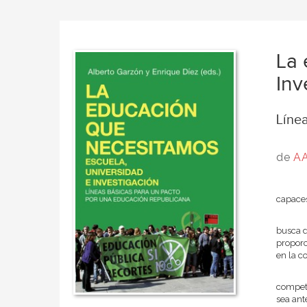
La 
Inv
Líne
de
AA
capaces
busca d
proporc
en la c
competi
sea ant