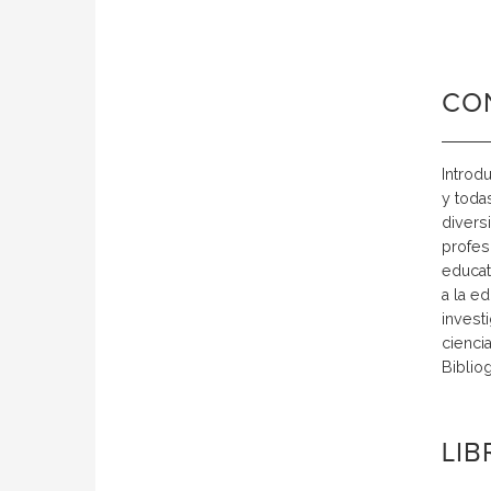
CO
Introd
y toda
divers
profes
educat
a la e
invest
cienci
Bibliog
LI