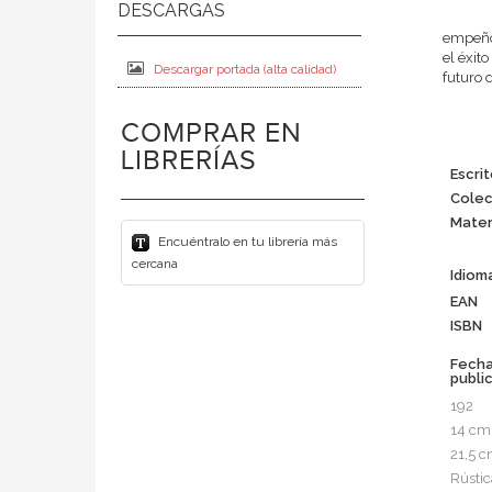
empeño 
el éxit
Descargar portada (alta calidad)
futuro 
COMPRAR EN
LIBRERÍAS
Escrit
Colec
Mater
Encuéntralo en tu librería más
cercana
Idiom
EAN
ISBN
Fech
publi
192
14 cm
21,5 
Rústic