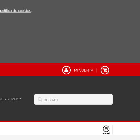
política de cookies
.
MI CUENTA
NES SOMOS?