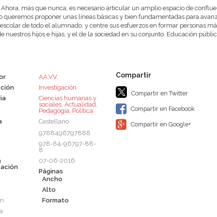
Ahora, más que nunca, es necesario articular un amplio espacio de conflu
queremos proponer unas líneas básicas y bien fundamentadas para avanza
o escolar de todo el alumnado, y centre sus esfuerzos en formar personas más 
de nuestros hijos e hijas, y el de la sociedad en su conjunto. Educación públi
or
AA.VV.
ción
Investigación
Compartir en Twitter
ia
Ciencias humanas y
sociales
,
Actualidad
,
Compartir en Facebook
Pedagogía
,
Política
a
Castellano
Compartir en Google+
9788496797888
978-84-96797-88-
8
a
07-06-2016
cación
Páginas
Ancho
Alto
cm
Formato
a