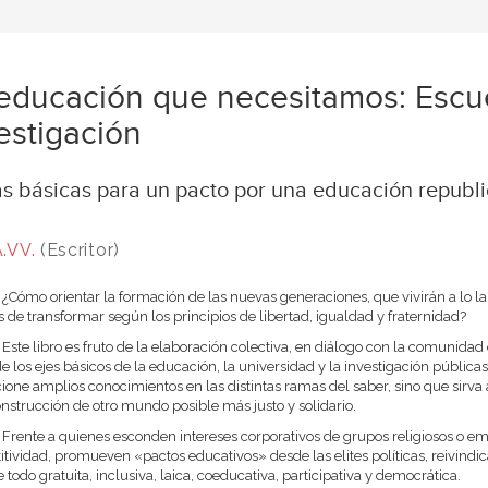
educación que necesitamos: Escue
estigación
as básicas para un pacto por una educación republ
.VV.
(Escritor)
¿Cómo orientar la formación de las nuevas generaciones, que vivirán a lo la
 de transformar según los principios de libertad, igualdad y fraternidad?
Este libro es fruto de la elaboración colectiva, en diálogo con la comunidad
e los ejes básicos de la educación, la universidad y la investigación públi
ione amplios conocimientos en las distintas ramas del saber, sino que sirv
onstrucción de otro mundo posible más justo y solidario.
Frente a quienes esconden intereses corporativos de grupos religiosos o em
tividad, promueven «pactos educativos» desde las elites políticas, reivin
e todo gratuita, inclusiva, laica, coeducativa, participativa y democrática.