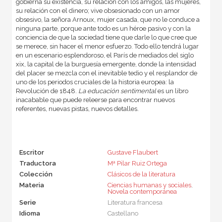
gobierna su existencia, su relación con los amigos, las mujeres,
su relación con el dinero; vive obsesionado con un amor
obsesivo, la señora Arnoux, mujer casada, que no le conduce a
ninguna parte, porque ante todo es un héroe pasivo y con la
conciencia de que la sociedad tiene que darle lo que cree que
se merece, sin hacer el menor esfuerzo. Todo ello tendrá lugar
en un escenario esplendoroso, el París de mediados del siglo
xix, la capital de la burguesía emergente, donde la intensidad
del placer se mezcla con el inevitable tedio y el resplandor de
uno de los periodos cruciales de la historia europea: la
Revolución de 1848.
La educación sentimental
es un libro
inacabable que puede releerse para encontrar nuevos
referentes, nuevas pistas, nuevos detalles.
Escritor
Gustave Flaubert
Traductora
Mª Pilar Ruiz Ortega
Colección
Clásicos de la literatura
Materia
Ciencias humanas y sociales
,
Novela contemporánea
Serie
Literatura francesa
Idioma
Castellano