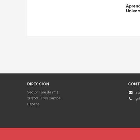
Aprend
Univer
DIRECCIÓN
CONT
Sector Foresta nº 1
at
28760
Tres Cantos
91
España