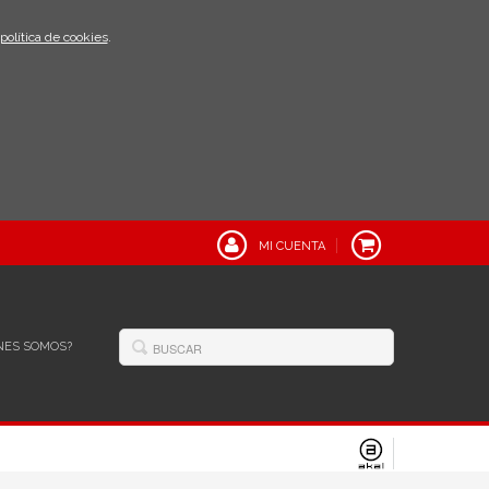
política de cookies
.
MI CUENTA
NES SOMOS?