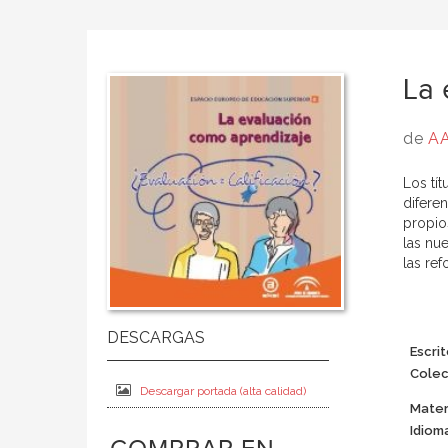
La 
de
AA
Los tí
difere
propio
las nue
las re
Escrit
Colec
Descargar portada (alta calidad)
Mater
Idiom