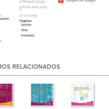
Compartir en Google+
9788446030430
978-84-460-3043-
0
a
27-01-2009
cación
Páginas
Ancho
Alto
Formato
a
BROS RELACIONADOS