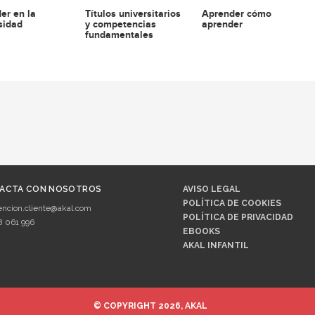
er en la
Títulos universitarios
Aprender cómo
sidad
y competencias
aprender
fundamentales
ACTA CON NOSOTROS
AVISO LEGAL
POLÍTICA DE COOKIES
encion.cliente@akal.com
POLÍTICA DE PRIVACIDAD
8 061 996
EBOOKS
AKAL INFANTIL
© COPYRIGHT 2026, AKAL