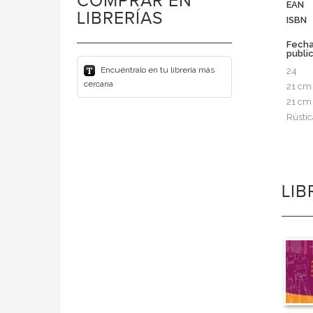
COMPRAR EN
EAN
LIBRERÍAS
ISBN
Fech
publi
Encuéntralo en tu librería más
24
cercana
21 cm
21 cm
Rústic
LI