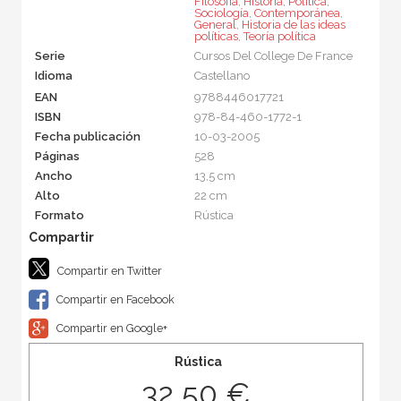
Filosofía
,
Historia
,
Política
,
Sociología
,
Contemporánea
,
General
,
Historia de las ideas
políticas
,
Teoría política
Serie
Cursos Del College De France
Idioma
Castellano
EAN
9788446017721
ISBN
978-84-460-1772-1
Fecha publicación
10-03-2005
Páginas
528
Ancho
13,5 cm
Alto
22 cm
Formato
Rústica
Compartir en Twitter
Compartir en Facebook
Compartir en Google+
Rústica
32,50 €