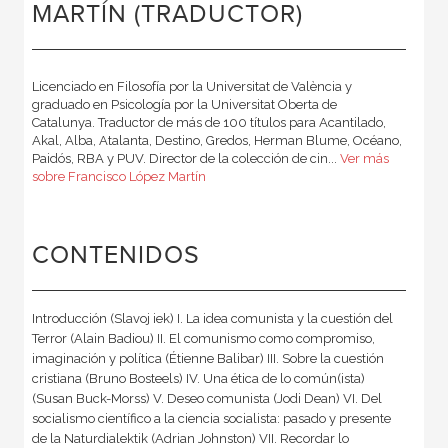
MARTÍN (TRADUCTOR)
Licenciado en Filosofía por la Universitat de València y
graduado en Psicología por la Universitat Oberta de
Catalunya. Traductor de más de 100 títulos para Acantilado,
Akal, Alba, Atalanta, Destino, Gredos, Herman Blume, Océano,
Paidós, RBA y PUV. Director de la colección de cin...
Ver más
sobre Francisco López Martín
CONTENIDOS
Introducción (Slavoj iek) I. La idea comunista y la cuestión del
Terror (Alain Badiou) II. El comunismo como compromiso,
imaginación y política (Étienne Balibar) III. Sobre la cuestión
cristiana (Bruno Bosteels) IV. Una ética de lo común(ista)
(Susan Buck-Morss) V. Deseo comunista (Jodi Dean) VI. Del
socialismo científico a la ciencia socialista: pasado y presente
de la Naturdialektik (Adrian Johnston) VII. Recordar lo