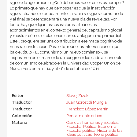
signos de agotamiento. ¿Qué debemos hacer en estos tiempos?
Lo primero que hay que demostrar es que la insatisfacción
sigue actuando soterradamente: la rabia se sigue acumulando
y al final se desencadenará una nueva ola de revueltas. Por
tanto, hay que dejar las cosas claras, situar estos
acontecimientos en el contexto general del capitalismo global
y mostrar cómo se relacionan con su antagonismo primordial.
Este libro quiere ser una contribución a ese mapa cognitivo de
nuestra constelación. Para ello, reúne las intervenciones que,
bajo el título «El comunismo: un nuevo comienzo», se
expusieron en el marco de un congreso dedicado al concepto
de comunismo celebrado en la Universidad Cooper Union de
Nueva York entre el 14 y el 16 de octubre de 2011.
Editor
Slavoj Zizek
Traductor
Juan Gorostidi Mungia
Traductor
Francisco López Martín
Colección
Pensamiento crítico
Materia
Ciencias humanas y sociales
,
Filosofía
,
Política
,
Economía
,
Filosofía política
,
Historia de las
ideas políticas
,
Teoría política