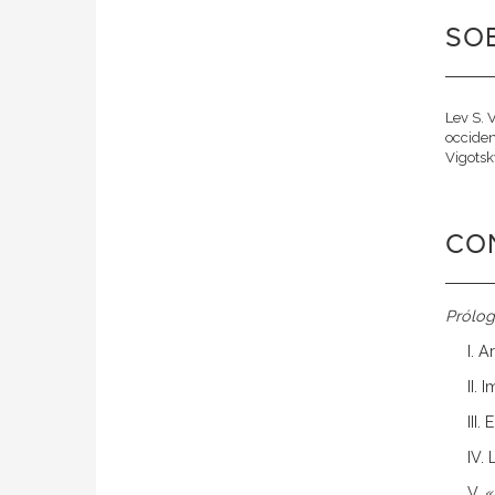
SOB
Lev S. 
occiden
Vigotsky
CO
Prólog
I. 
II.
III
IV.
V. 