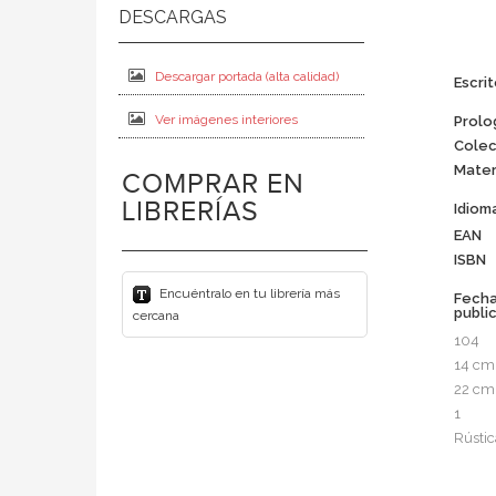
Descargar portada (alta calidad)
Escrit
Ver imágenes interiores
Prolo
Colec
Mater
COMPRAR EN
LIBRERÍAS
Idiom
EAN
ISBN
Encuéntralo en tu librería más
Fech
publi
cercana
104
14 cm
22 cm
1
Rústic