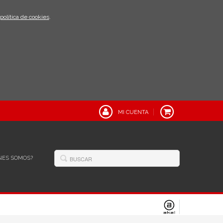
política de cookies
.
MI CUENTA
NES SOMOS?