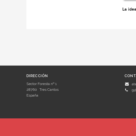
La ide
DIRECCIÓN
CONT
Sector Foresta nº 1
at
28760
Tres Cantos
91
España