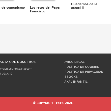
Cuadernos de la
a de comunismo
Los retos del Papa
cárcel II
Francisco
ACTA CON NOSOTROS
AVISO LEGAL
POLÍTICA DE COOKIES
encion.cliente@akal.com
POLÍTICA DE PRIVACIDAD
8 061 996
EBOOKS
AKAL INFANTIL
© COPYRIGHT 2026, AKAL