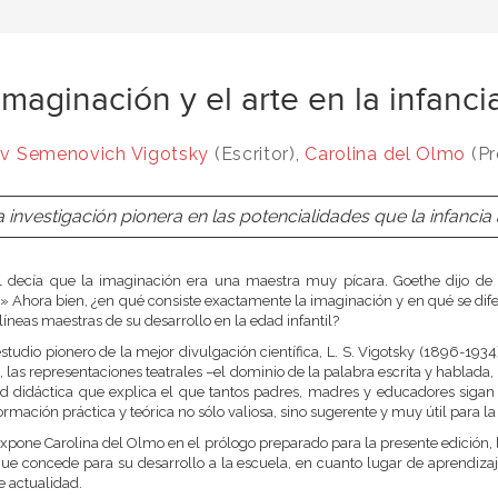
imaginación y el arte en la infanci
v Semenovich Vigotsky
(Escritor),
Carolina del Olmo
(Pr
 investigación pionera en las potencialidades que la infancia 
l decía que la imaginación era una maestra muy pícara. Goethe dijo de 
» Ahora bien, ¿en qué consiste exactamente la imaginación y en qué se difer
 líneas maestras de su desarrollo en la edad infantil?
studio pionero de la mejor divulgación científica, L. S. Vigotsky (1896-1934)
ia, las representaciones teatrales –el dominio de la palabra escrita y hablad
d didáctica que explica el que tantos padres, madres y educadores sigan 
ormación práctica y teórica no sólo valiosa, sino sugerente y muy útil para la
pone Carolina del Olmo en el prólogo preparado para la presente edición, la
ue concede para su desarrollo a la escuela, en cuanto lugar de aprendiza
e actualidad.