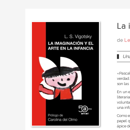
La 
de
Le
Una
«Pasca
verdad.
son las
En un e
literar
volunta
una inf
Como ex
papel q
ápice d