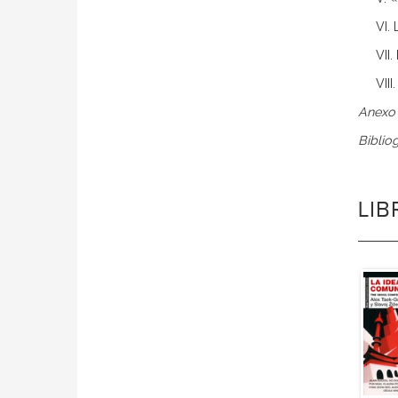
VI.
VII
VIII
Anex
Bibliog
LI