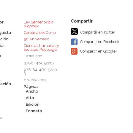
or
Lev Semenovich
Vigotsky
Compartir en Twitter
guista
Carolina del Olmo
ción
50 Aniversario
Compartir en Facebook
ia
Ciencias humanas y
sociales
,
Psicología
Compartir en Google+
a
Castellano
9788446052203
978-84-460-5220-
3
a
06-06-2022
cación
Páginas
Ancho
Alto
Edición
Formato
a