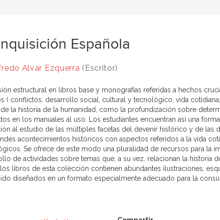
Inquisición Española
fredo Alvar Ezquerra
(Escritor)
sión estructural en libros base y monografías referidas a hechos crucia
 ( conflictos, desarrollo social, cultural y tecnológico, vida cotidia
 de la historia de la humanidad, como la profundización sobre dete
dos en los manuales al uso. Los estudiantes encuentran así una forma 
ión al estudio de las múltiples facetas del devenir histórico y de las 
andes acontecimientos históricos con aspectos referidos a la vida cot
ógicos. Se ofrece de este modo una pluralidad de recursos para la inve
ollo de actividades sobre temas que, a su vez, relacionan la historia
los libros de esta colección contienen abundantes ilustraciones, esqu
sido diseñados en un formato especialmente adecuado para la consul