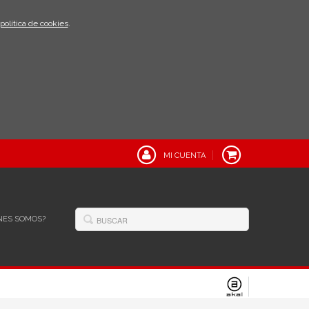
política de cookies
.
MI CUENTA
NES SOMOS?