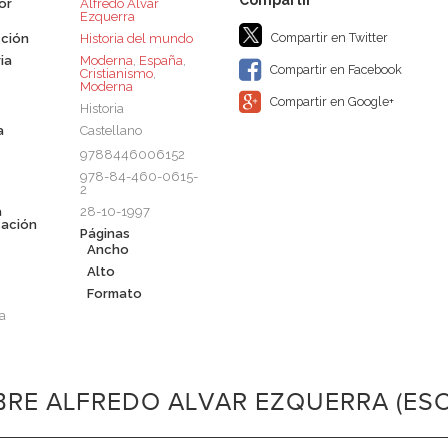
or
Alfredo Alvar
Ezquerra
Compartir en Twitter
ción
Historia del mundo
ia
Moderna
,
España
,
Compartir en Facebook
Cristianismo
,
Moderna
Compartir en Google+
Historia
a
Castellano
9788446006152
978-84-460-0615-
2
a
28-10-1997
cación
Páginas
Ancho
Alto
m
Formato
a
RE ALFREDO ALVAR EZQUERRA (ESC