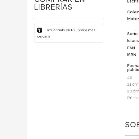
Escrit
LIBRERÍAS
Colec
Mater
Encuéntralo en tu librería más
Serie
cercana
Idiom
EAN
ISBN
Fech
publi
48
21 cm
20 c
Rústic
SOB