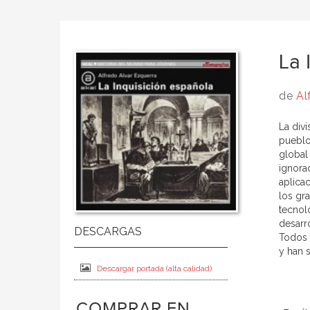
La 
de
Al
La divi
pueblos
global
ignora
aplicac
los gr
tecnol
desarr
Todos 
y han 
Descargar portada (alta calidad)
COMPRAR EN