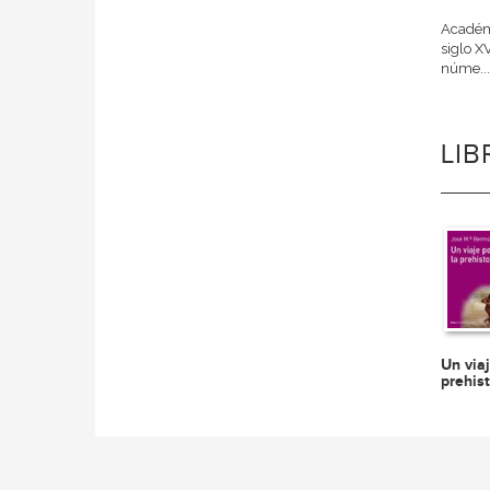
Académi
siglo X
núme..
LI
Un viaj
prehist