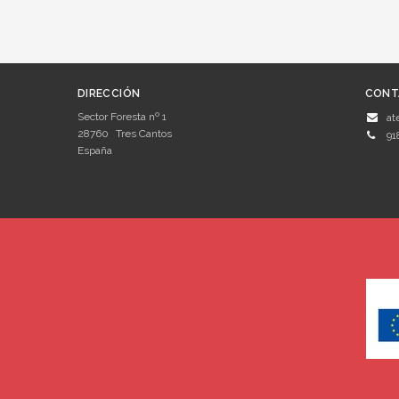
DIRECCIÓN
CONT
Sector Foresta nº 1
at
28760
Tres Cantos
91
España