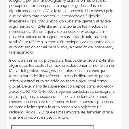
fotografía por el mundo digital –y la transformación de la
percepción humana por las imágenes gestionadas por
algoritmos, desde la CGI a la IA–, el presente libro investiga lo
que significa para nosotros vivir rodeados de flujos de
imágenes y ojos maquínicos. Con una inteligente y atractiva
argumentación, Zylinska aúna la teoría de los medios y la
neurociencia. Su «máquina de percepción» designa un
universo técnico de imágenes y sus infraestructuras, pero
también se refiere a la condición sociopolítica resultante de la
automatización actual de la visión, la creación de imágenes y
la imaginación.
Incorpora asimismo proyectos artísticos de la propia Zylinska,
algunos de los cuales han sido creados conjuntamente con la
IA. Las fotografías,
collages,
películas e instalaciones que
forman parte del libro ofrecen un modo diferente de pensar
sobre nuestro futuro tecnológico, tanto a nivel local como
global. De la mano de sugerentes conceptos como
eco-eco-
punk,
AUTO-FOTO-KINO, imágenes perdedoras o sensografía,
en sus páginas se esboza una filosofía existencial de unos
medios caóticos para una época en la que nuestras prácticas
en torno a la imagen y la autoimagen son objeto de un
rediseño radical. Y lo que es más importante, también ofrece
una nueva visión de nuestro futuro.