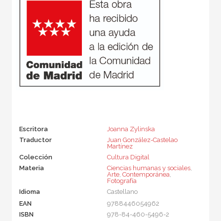
Escritora
Joanna Zylinska
Traductor
Juan González-Castelao
Martínez
Colección
Cultura Digital
Materia
Ciencias humanas y sociales
,
Arte
,
Contemporánea
,
Fotografía
Idioma
Castellano
EAN
9788446054962
ISBN
978-84-460-5496-2