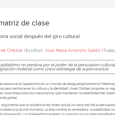
matriz de clase
oría social después del giro cultural
vek Chibber
(Escritor),
José María Amoroto Salido
(Tradu
capitalismo no perdura por el poder de la persuasión cultural
ignación material como única estrategia de supervivencia
é sobrevive el capitalismo en un mundo de desigualdad extrema? Mientras que
a para centrarse en la cultura y la identidad, Vivek Chibber propone un regr
de clase
disecciona los mecanismos que mantienen la estabilidad del siste
ierda global.
 argumenta que la resiliencia del orden actual no nace solo de la persuasió
 brutales a la acción humana. La tesis central es reveladora: la estabilidad 
 la resignación. Los trabajadores aceptan su posición no por estar engañados