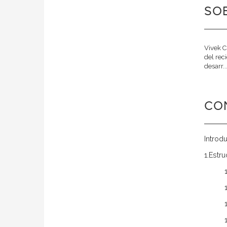
SOB
Vivek C
del rec
desarr..
CO
Introd
1.Estr