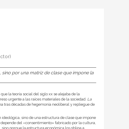
ctor)
, sino por una matriz de clase que impone la
 la teoría social del siglo xx se alejaba de la
eso urgente a las raíces materiales de la sociedad.
La
ma tras décadas de hegemonía neoliberal y repliegue de
n ideológica, sino de una estructura de clase que impone
no depende del «consentimiento» fabricado por la cultura,
, sino porque la estructura económica los obliga a