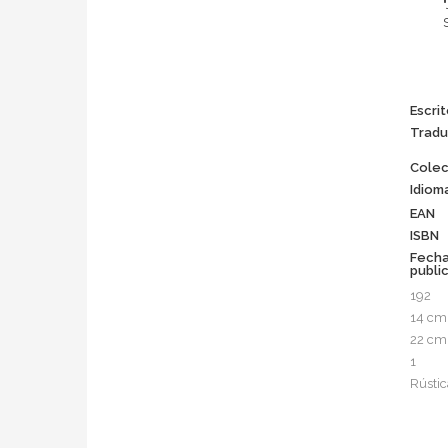
Escrit
Tradu
Colec
Idiom
EAN
ISBN
Fech
publi
192
14 cm
22 cm
1
Rústic