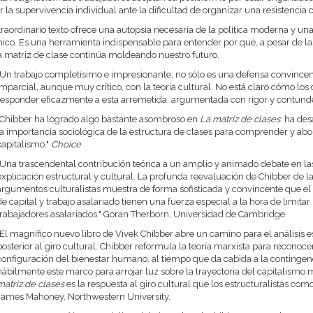
ar la supervivencia individual ante la dificultad de organizar una resistencia c
traordinario texto ofrece una autopsia necesaria de la política moderna y u
co. Es una herramienta indispensable para entender por qué, a pesar de las c
 matriz de clase continúa moldeando nuestro futuro.
"Un trabajo completísimo e impresionante, no sólo es una defensa convinc
imparcial, aunque muy crítico, con la teoría cultural. No está claro cómo lo
responder eficazmente a esta arremetida, argumentada con rigor y contunde
"Chibber ha logrado algo bastante asombroso en
La matriz de clases
: ha de
la importancia sociológica de la estructura de clases para comprender y abo
capitalismo."
Choice
"Una trascendental contribución teórica a un amplio y animado debate en las
explicación estructural y cultural. La profunda reevaluación de Chibber de la 
argumentos culturalistas muestra de forma sofisticada y convincente que el 
de capital y trabajo asalariado tienen una fuerza especial a la hora de limitar 
trabajadores asalariados." Goran Therborn, Universidad de Cambridge
"El magnífico nuevo libro de Vivek Chibber abre un camino para el análisis e
posterior al giro cultural. Chibber reformula la teoría marxista para reconoc
configuración del bienestar humano, al tiempo que da cabida a la contingenci
hábilmente este marco para arrojar luz sobre la trayectoria del capitalismo 
matriz de clases
es la respuesta al giro cultural que los estructuralistas co
James Mahoney, Northwestern University.