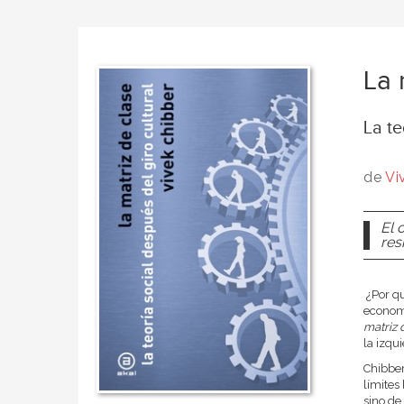
La 
La te
de
Vi
El 
res
¿Por qu
economí
matriz 
la izqu
Chibber
límites
sino de