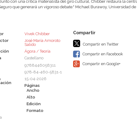
"Junto con una crítica materialista del giro cultural, Chibber restaura la cent
Seguro que generará un vigoroso debate." Michael Burawoy, Universidad de C
or
Vivek Chibber
ctor
José María Amoroto
Compartir en Twitter
Salido
ción
Ágora / Teoría
Compartir en Facebook
a
Castellano
Compartir en Google+
9788446058311
978-84-460-5831-1
a
15-04-2026
cación
Páginas
Ancho
Alto
Edición
Formato
a