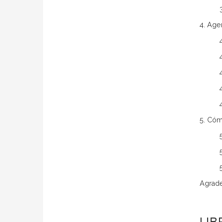
4. Age
5. Cóm
Agrad