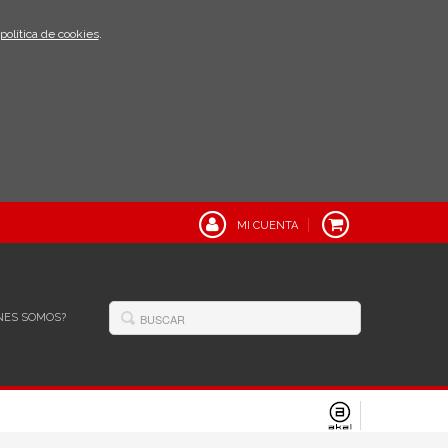
política de cookies
.
MI CUENTA
NES SOMOS?