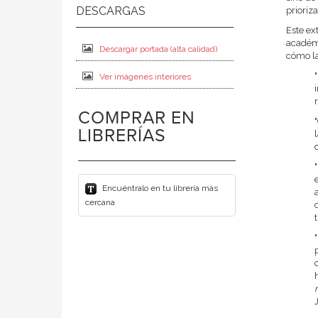
prioriz
Este ex
académi
Descargar portada (alta calidad)
cómo la
Ver imágenes interiores
COMPRAR EN
LIBRERÍAS
Encuéntralo en tu librería más
cercana