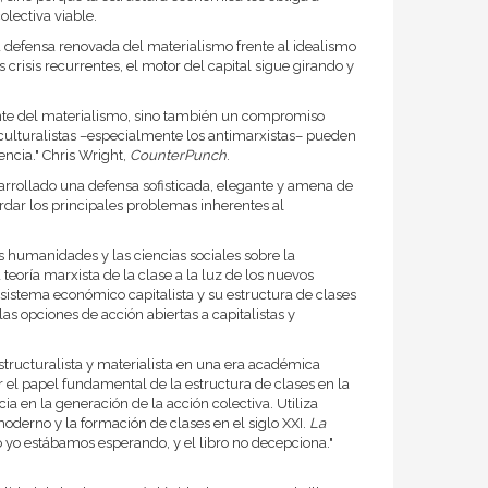
olectiva viable.
na defensa renovada del materialismo frente al idealismo
risis recurrentes, el motor del capital sigue girando y
ente del materialismo, sino también un compromiso
s culturalistas –especialmente los antimarxistas– pueden
ncia." Chris Wright,
CounterPunch
.
sarrollado una defensa sofisticada, elegante y amena de
rdar los principales problemas inherentes al
 humanidades y las ciencias sociales sobre la
teoría marxista de la clase a la luz de los nuevos
sistema económico capitalista y su estructura de clases
las opciones de acción abiertas a capitalistas y
structuralista y materialista en una era académica
er el papel fundamental de la estructura de clases en la
a en la generación de la acción colectiva. Utiliza
moderno y la formación de clases en el siglo XXI.
La
mo yo estábamos esperando, y el libro no decepciona."