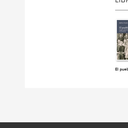
LI
El pue