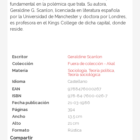
fundamental en la polémica que trata. Su autora,
Geraldine G. Scanlon, licenciada en literatura española
por la Universidad de Manchester y doctora por Londres,
es profesora en el Kings College de dicha capital, donde
reside.
Escritor
Geraldine Scanlon
Colección
Fuera de colección - Akal
Materia
Sociología
,
Teoría política
,
Teoría sociológica
Idioma
Castellano
EAN
9788476000267
ISBN
978-84-7600-026-7
Fecha publicación
21-03-1986
Páginas
394
Ancho
13,5 cm
Alto
21 cm
Formato
Rústica