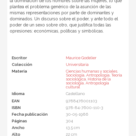
la dominación de los hombres sobre las mujeres, lo que
plantea el problema genérico de la asunción de las
mismas representaciones por parte de dominantes y
dominados. Un discurso sobre el poder, y ante todo el
poder de un sexo sobre otro, que justifica todas las
opresiones: económicas, políticas y simbólicas.
Escritor
Maurice Godelier
Colección
Universitaria
Materia
Ciencias humanas y sociales
,
Sociología
,
Antropología
,
Teoría
sociológica
,
Historia de la
sociología
,
Antropología
cultural
Idioma
Castellano
EAN
9788476001103
ISBN
978-84-7600-110-3
Fecha publicación
30-05-1986
Páginas
304
Ancho
13,5 cm
Alto
22 cm