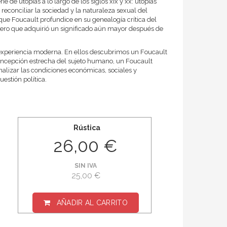
e de utopías a lo largo de los siglos xix y xx: utopías
 reconciliar la sociedad y la naturaleza sexual del
ue Foucault profundice en su genealogía crítica del
pero que adquirió un significado aún mayor después de
 experiencia moderna. En ellos descubrimos un Foucault
 concepción estrecha del sujeto humano, un Foucault
nalizar las condiciones económicas, sociales y
estión política.
Rústica
26,00 €
SIN IVA
25,00 €
AÑADIR AL CARRITO