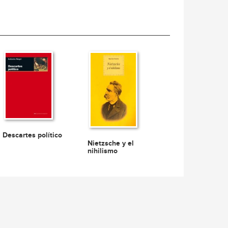
Descartes político
Nietzsche y el
nihilismo