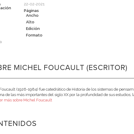
a
22-02-2021
cación
Páginas
Ancho
Alto
Edición
Formato
a
RE MICHEL FOUCAULT (ESCRITOR)
Foucault (1926-1984) fue catedrático de Historia de los sistemas de pensam
a de las más importantes del siglo XX por la profundidad de sus estudios, la
er más sobre Michel Foucault
NTENIDOS