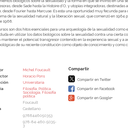
ientos biológicos sobre la sexualidad y la forma en que se invirtió en una seri
esoras, desde Sade hasta la Histoire d’O, y utopías integradoras, destinadas a
 desde Fourier hasta Marcuse. Es esta una oportunidad muy fecunda para q
ema de la sexualidad natural y la liberación sexual, que comenzó en 1964 
e 1968.
ursos son dos hitos esenciales para una arqueología de la sexualidad como
duda en utilizar los datos biológicos sobre la sexualidad contra una cierta
a mantener el potencial transgresor contenido en la experiencia sexual y a a
ológicas de su reciente constitución como objeto de conocimiento y como cu
or
Michel Foucault
ctor
Horacio Pons
Compartir en Twitter
ción
Universitaria
ia
Filosofía
,
Política
,
Compartir en Facebook
Sociología
,
Filosofía
política
Compartir en Google+
Foucault
a
Castellano
9788446050353
978-84-460-5035-
3