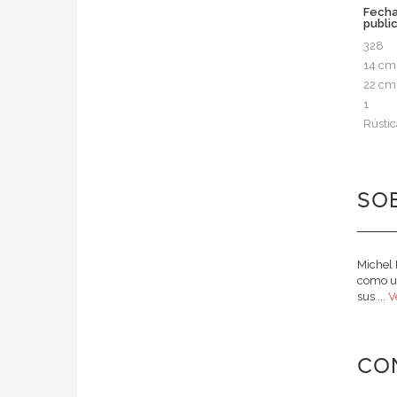
Fech
publi
328
14 cm
22 cm
1
Rústic
SOB
Michel 
como un
sus ...
V
CO