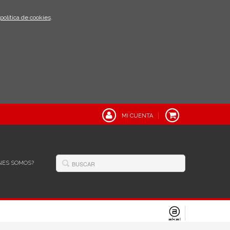
política de cookies
.
MI CUENTA
NES SOMOS?