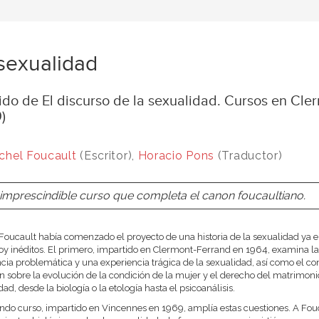
sexualidad
ido de El discurso de la sexualidad. Cursos en Cle
)
chel Foucault
(Escritor),
Horacio Pons
(Traductor)
imprescindible curso que completa el canon foucaultiano.
Foucault había comenzado el proyecto de una historia de la sexualidad ya e
oy inéditos. El primero, impartido en Clermont-Ferrand en 1964, examina l
cia problemática y una experiencia trágica de la sexualidad, así como el c
ón sobre la evolución de la condición de la mujer y el derecho del matrimoni
ad, desde la biología o la etología hasta el psicoanálisis.
ndo curso, impartido en Vincennes en 1969, amplía estas cuestiones. A Fouca