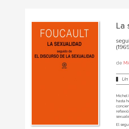
La 
segu
(1969
de
Mi
Un 
Michel 
hasta h
concien
reflexi
sexualid
El segu