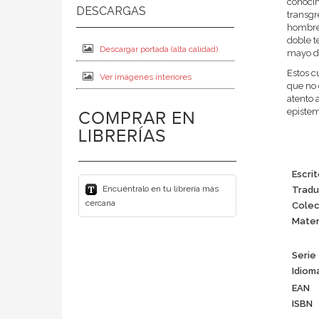
conocim
transgr
hombre,
doble t
Descargar portada (alta calidad)
mayo d
Estos c
Ver imágenes interiores
que no 
atento 
epistem
COMPRAR EN
LIBRERÍAS
Escrit
Encuéntralo en tu librería más
Tradu
cercana
Colec
Mater
Serie
Idiom
EAN
ISBN