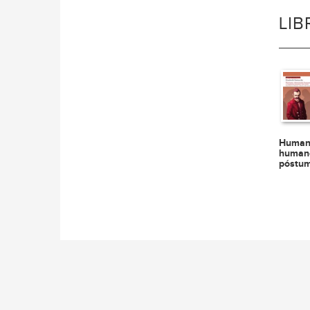
LI
Human
human
póstum