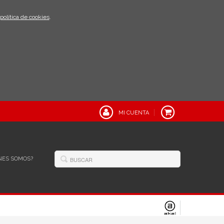
política de cookies
.
MI CUENTA
NES SOMOS?