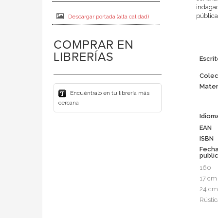
indagac
pública
Descargar portada (alta calidad)
COMPRAR EN
LIBRERÍAS
Escrit
Colec
Mater
Encuéntralo en tu librería más
cercana
Idiom
EAN
ISBN
Fech
publi
160
17 cm
24 cm
Rústic