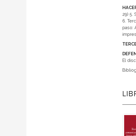
HACER
29) 5.
6. Terc
paso: 
impresa
TERC
DEFEN
El disc
Bibliog
LI