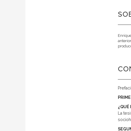
SOB
Enrique
anterio
producc
CO
Prefaci
PRIME
¿QUÉ 
La tesi
socioh
SEGU