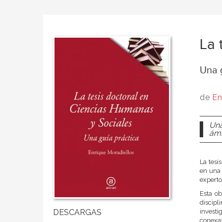
La 
Una 
de
En
Una
ámb
La tesi
en una 
experto
Esta ob
discipl
invest
conexas