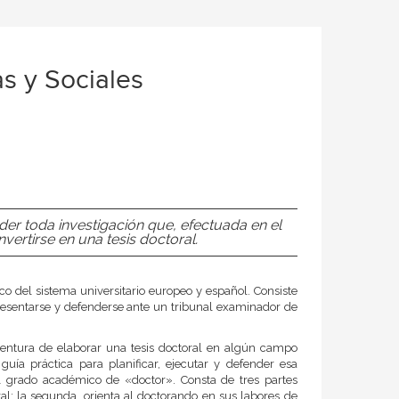
s y Sociales
nder toda investigación que, efectuada en el
ertirse en una tesis doctoral.
co del sistema universitario europeo y español. Consiste
presentarse y defenderse ante un tribunal examinador de
ventura de elaborar una tesis doctoral en algún campo
guía práctica para planificar, ejecutar y defender esa
l grado académico de «doctor». Consta de tres partes
al; la segunda, orienta al doctorando en sus labores de