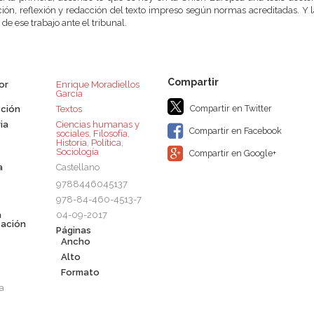
ión, reflexión y redacción del texto impreso según normas acreditadas. Y la
 de ese trabajo ante el tribunal.
or
Enrique Moradiellos
García
Compartir en Twitter
ción
Textos
ia
Ciencias humanas y
Compartir en Facebook
sociales
,
Filosofía
,
Historia
,
Política
,
Sociología
Compartir en Google+
a
Castellano
9788446045137
978-84-460-4513-7
a
04-09-2017
cación
Páginas
Ancho
Alto
Formato
a