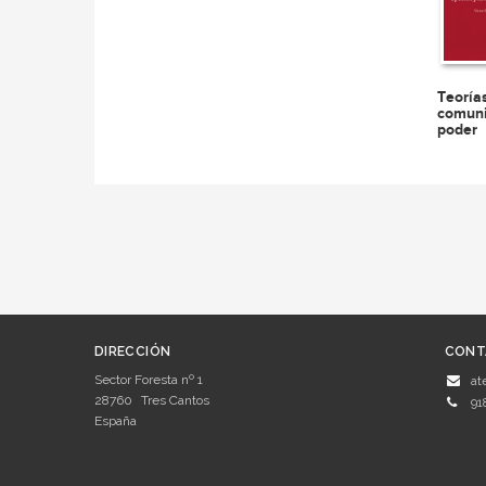
Teoría
comuni
poder
DIRECCIÓN
CONT
Sector Foresta nº 1
at
28760
Tres Cantos
91
España