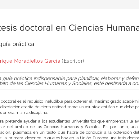
tesis doctoral en Ciencias Humana
guía práctica
rique Moradiellos García
(Escritor)
 guía práctica indispensable para planificar, elaborar y defe
ito de las Ciencias Humanas y Sociales, esté destinada a conv
s doctoral es el requisito ineludible para obtener el máximo grado académi
disertación escrita de cierta entidad sobre un asunto científico que debe 
s en esa misma disciplina.
ra pretende ayudar a los estudiantes universitarios que emprendan la a
inar del ámbito de las Ciencias Humanas y Sociales. Es, por tanto, una 
igación, plasmada en un texto, que habrá de conducir a la obtención de
: la primera, describe lo que es hoy en la Unión Europea una tesis doctor