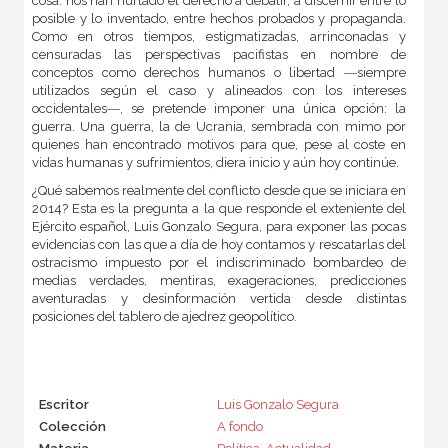
cosa: nos han hurtado el derecho a debatir, a discernir entre lo
posible y lo inventado, entre hechos probados y propaganda.
Como en otros tiempos, estigmatizadas, arrinconadas y
censuradas las perspectivas pacifistas en nombre de
conceptos como derechos humanos o libertad ―siempre
utilizados según el caso y alineados con los intereses
occidentales―, se pretende imponer una única opción: la
guerra. Una guerra, la de Ucrania, sembrada con mimo por
quienes han encontrado motivos para que, pese al coste en
vidas humanas y sufrimientos, diera inicio y aún hoy continúe.
¿Qué sabemos realmente del conflicto desde que se iniciara en
2014? Esta es la pregunta a la que responde el exteniente del
Ejército español, Luis Gonzalo Segura, para exponer las pocas
evidencias con las que a día de hoy contamos y rescatarlas del
ostracismo impuesto por el indiscriminado bombardeo de
medias verdades, mentiras, exageraciones, predicciones
aventuradas y desinformación vertida desde distintas
posiciones del tablero de ajedrez geopolítico.
Escritor
Luis Gonzalo Segura
Colección
A fondo