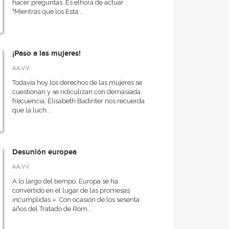
hacer preguntas. Es elhora de actuar.
"Mientras que los Esta...
¡Paso a las mujeres!
AA.VV.
Todavía hoy los derechos de las mujeres se
cuestionan y se ridiculizan con demasiada
frecuencia. Élisabeth Badinter nos recuerda
que la luch...
Desunión europea
AA.VV.
A lo largo del tiempo, Europa se ha
convertido en el lugar de las promesas
incumplidas.» Con ocasión de los sesenta
años del Tratado de Rom...