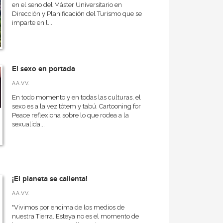
en el seno del Máster Universitario en
Dirección y Planificación del Turismo que se
imparte en l...
El sexo en portada
AA.VV.
En todo momento y en todas las culturas, el
sexo es a la vez tótem y tabú. Cartooning for
Peace reflexiona sobre lo que rodea a la
sexualida...
¡El planeta se calienta!
AA.VV.
"Vivimos por encima de los medios de
nuestra Tierra. Esteya no es el momento de