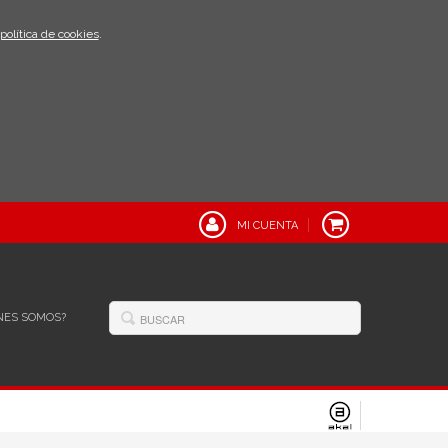
política de cookies
.
MI CUENTA
NES SOMOS?