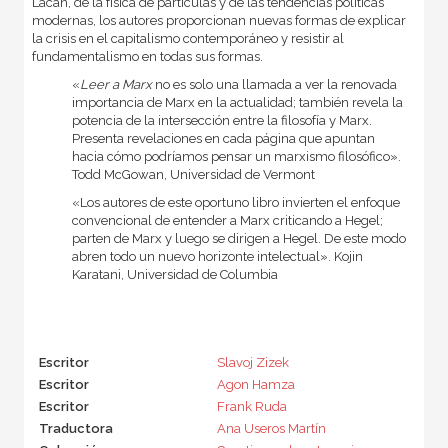
Lacan, de la física de partículas y de las tendencias políticas
modernas, los autores proporcionan nuevas formas de explicar
la crisis en el capitalismo contemporáneo y resistir al
fundamentalismo en todas sus formas.
«
Leer a Marx
no es solo una llamada a ver la renovada
importancia de Marx en la actualidad; también revela la
potencia de la intersección entre la filosofía y Marx.
Presenta revelaciones en cada página que apuntan
hacia cómo podríamos pensar un marxismo filosófico».
Todd McGowan, Universidad de Vermont
«Los autores de este oportuno libro invierten el enfoque
convencional de entender a Marx criticando a Hegel;
parten de Marx y luego se dirigen a Hegel. De este modo
abren todo un nuevo horizonte intelectual». Kojin
Karatani, Universidad de Columbia
Escritor
Slavoj Zizek
Escritor
Agon Hamza
Escritor
Frank Ruda
Traductora
Ana Useros Martín