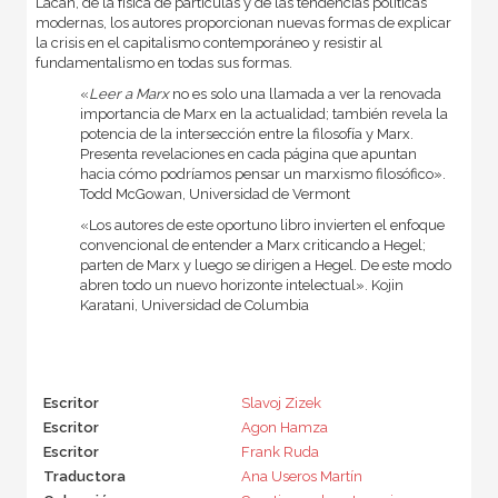
Lacan, de la física de partículas y de las tendencias políticas
modernas, los autores proporcionan nuevas formas de explicar
la crisis en el capitalismo contemporáneo y resistir al
fundamentalismo en todas sus formas.
«
Leer a Marx
no es solo una llamada a ver la renovada
importancia de Marx en la actualidad; también revela la
potencia de la intersección entre la filosofía y Marx.
Presenta revelaciones en cada página que apuntan
hacia cómo podríamos pensar un marxismo filosófico».
Todd McGowan, Universidad de Vermont
«Los autores de este oportuno libro invierten el enfoque
convencional de entender a Marx criticando a Hegel;
parten de Marx y luego se dirigen a Hegel. De este modo
abren todo un nuevo horizonte intelectual». Kojin
Karatani, Universidad de Columbia
Escritor
Slavoj Zizek
Escritor
Agon Hamza
Escritor
Frank Ruda
Traductora
Ana Useros Martín