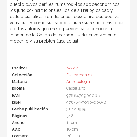
pueblo cuyos perfiles humanos -los socioeconómicos,
los jurídico-institucionales, los de su reliogiosidad y
cultura científica- son descritos, desde una perspectiva
vernácula y como sustrato que nutre su realidad histórica,
por los autores que mejor pueden dar a conocer la
imagen de la Galicia del pasado, su desenvolvimiento
moderno y su problemática actual.
Escritor
AA.VV.
Colección
Fundamentos
Materia
Antropología
Idioma
Castellano
EAN
9788470900068
ISBN
978-84-7090-006-8
Fecha publicación
31-12-1995
Páginas
548
Ancho
11 cm
Alto
18 cm
Formato
Rústica