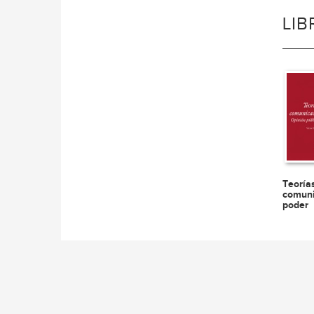
LI
Teoría
comuni
poder