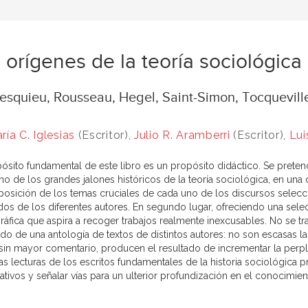
 orígenes de la teoría sociológica
esquieu, Rousseau, Hegel, Saint-Simon, Tocquevill
ría C. Iglesias
(Escritor),
Julio R. Aramberri
(Escritor),
Lui
pósito fundamental de este libro es un propósito didáctico. Se preten
no de los grandes jalones históricos de la teoría sociológica, en un
posición de los temas cruciales de cada uno de los discursos selec
dos de los diferentes autores. En segundo lugar, ofreciendo una selec
ráfica que aspira a recoger trabajos realmente inexcusables. No se tr
do de una antología de textos de distintos autores: no son escasas las
sin mayor comentario, producen el resultado de incrementar la perplejid
as lecturas de los escritos fundamentales de la historia sociológica
cativos y señalar vías para un ulterior profundización en el conocimi