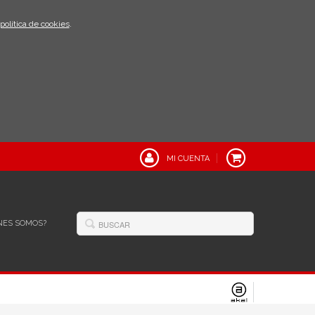
política de cookies
.
MI CUENTA
NES SOMOS?