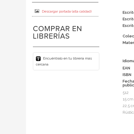
Descargar portada (alta calidad)
Escrit
Escrit
Escrit
COMPRAR EN
LIBRERÍAS
Colec
Mater
Encuéntralo en tu librería más
Idiom
cercana
EAN
ISBN
Fech
publi
512
15 cm
22,5 
Rústic