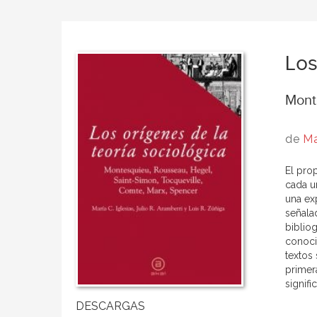
Los
Mont
de
Ma
El pro
cada u
una ex
señala
bibliog
conoci
textos 
primer
signifi