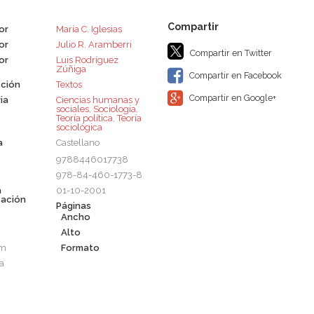
or
María C. Iglesias
or
Julio R. Aramberri
Compartir en Twitter
or
Luis Rodríguez
Zúñiga
Compartir en Facebook
ción
Textos
Compartir en Google+
ia
Ciencias humanas y
sociales
,
Sociología
,
Teoría política
,
Teoría
sociológica
a
Castellano
9788446017738
978-84-460-1773-8
a
01-10-2001
cación
Páginas
Ancho
Alto
cm
Formato
a