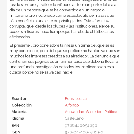
los de siempre y tráfico de influencias forman parte del día a
día de un deporte que se ha convertido en un negocio
millonario promocionado como espectáculo de masas que
sólo beneficia a una elite de privilegiados. Esta «familia»
corrupta, que, desde los clubes y las instituciones, ejerce su
poder sin fisuras, hace tiempo que ha robado el fútbol a los
aficionados.
El presente libro pone sobre la mesa un tema del que se es
muy consciente, pero del que se prefiere no hablar, ya que son
muchos los intereses creados a su alrededor. La denuncia que
contienen sus páginas es un primer paso que debería llevar a
una profunda investigación de todos los implicados en esta
cloaca donde no se salva casi nadie.
Escritor
Fonsi Loaiza
Colección
A fondo
Materia
Actualidad
,
Sociedad
,
Política
Idioma
Castellano
EAN
9788446054696
ISBN
978-84-460-5469-6