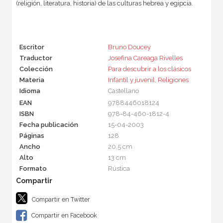
(religión, literatura, historia) de las culturas hebrea y egipcia.
Escritor
Bruno Doucey
Traductor
Josefina Careaga Rivelles
Colección
Para descubrir a los clásicos
Materia
Infantil y juvenil
,
Religiones
Idioma
Castellano
EAN
9788446018124
ISBN
978-84-460-1812-4
Fecha publicación
15-04-2003
Páginas
128
Ancho
20,5 cm
Alto
13 cm
Formato
Rústica
Compartir en Twitter
Compartir en Facebook