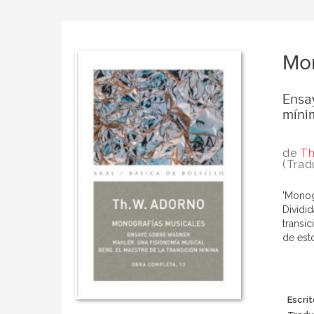
Mon
Ensay
míni
de
Th
(Trad
'Monog
Dividi
transi
de est
Escrit