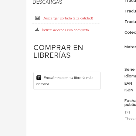
Tradu
Tradu
Descargar portada (alta calidad)
Tradu
Índice Adorno Obra completa
Colec
COMPRAR EN
Mater
LIBRERÍAS
Serie
Idiom
Encuéntralo en tu librería más
EAN
cercana
ISBN
Fech
publi
171
Ebook