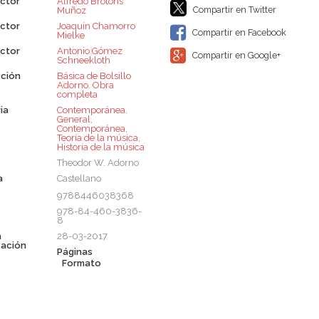
ctor
Alfredo Brotons
Compartir en Twitter
Muñoz
ctor
Joaquín Chamorro
Compartir en Facebook
Mielke
ctor
Antonio Gómez
Compartir en Google+
Schneekloth
ción
Básica de Bolsillo 
Adorno. Obra
completa
ia
Contemporánea
,
General
,
Contemporánea
,
Teoría de la música
,
Historia de la música
Theodor W. Adorno
a
Castellano
9788446038368
978-84-460-3836-
8
a
28-03-2017
cación
Páginas
Formato