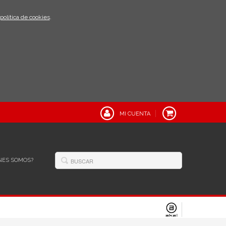
política de cookies
.
MI CUENTA
NES SOMOS?