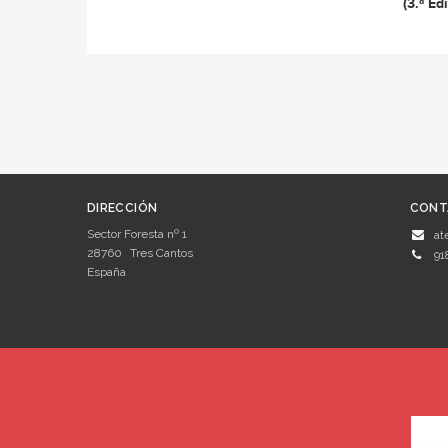
(3.ª Ed
DIRECCIÓN
CONT
Sector Foresta nº 1
at
28760
Tres Cantos
91
España