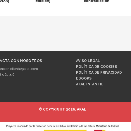
Edición)
contradicción
ición)
ACTA CON NOSOTROS
AVISO LEGAL
POLÍTICA DE COOKIES
encion.cliente@akal.com
POLÍTICA DE PRIVACIDAD
8 061 996
EBOOKS
AKAL INFANTIL
© COPYRIGHT 2026, AKAL