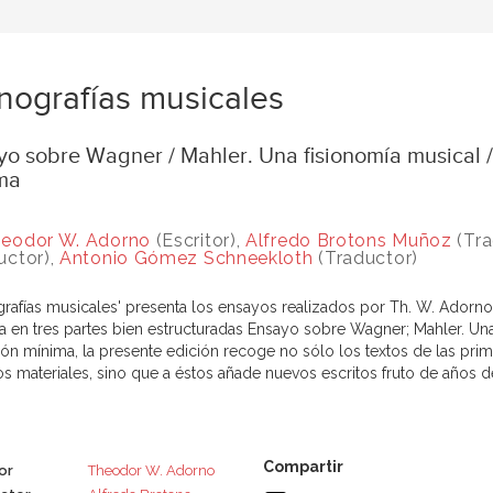
ografías musicales
o sobre Wagner / Mahler. Una fisionomía musical / 
ma
eodor W. Adorno
(Escritor),
Alfredo Brotons Muñoz
(Tra
uctor),
Antonio Gómez Schneekloth
(Traductor)
rafías musicales' presenta los ensayos realizados por Th. W. Adorno
da en tres partes bien estructuradas Ensayo sobre Wagner; Mahler. Una
ción mínima, la presente edición recoge no sólo los textos de las pr
os materiales, sino que a éstos añade nuevos escritos fruto de años de
or
Theodor W. Adorno