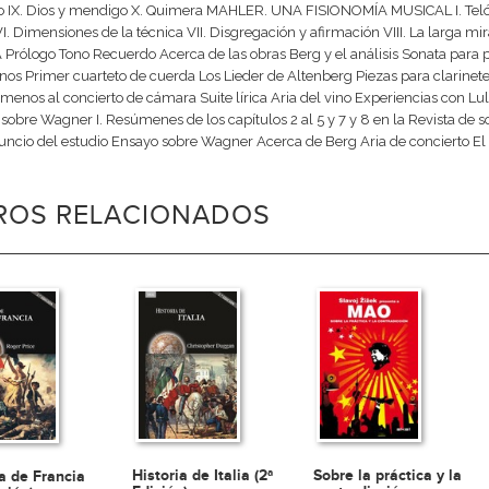
ito IX. Dios y mendigo X. Quimera MAHLER. UNA FISIONOMÍA MUSICAL I. Telón y f
I. Dimensiones de la técnica VII. Disgregación y afirmación VIII. La lar
Prólogo Tono Recuerdo Acerca de las obras Berg y el análisis Sonata para 
os Primer cuarteto de cuerda Los Lieder de Altenberg Piezas para clarinet
menos al concierto de cámara Suite lírica Aria del vino Experiencias con L
sobre Wagner I. Resúmenes de los capítulos 2 al 5 y 7 y 8 en la Revista de soci
ncio del estudio Ensayo sobre Wagner Acerca de Berg Aria de concierto El 
BROS RELACIONADOS
Historia de Italia (2ª
Sobre la práctica y la
ia de Francia