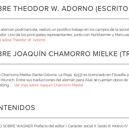
BRE THEODOR W. ADORNO (ESCRITO
o alemán postmarxista, realizó un prolífico trabajo en los campos de la sociolo
tor. Uno de los principales representantes, junto con Horkheimer y Marcuse,
s sobre Theodor W. Adorno
BRE JOAQUÍN CHAMORRO MIELKE (T
 Chamorro Mielke (Santa Coloma, La Rioja, 1953) es licenciado en Filosofía 
e Múnich. Entre sus traducciones del alemán para Akal se cuentan obras
ting, ...
Ver más sobre Joaquín Chamorro Mielke
NTENIDOS
SOBRE WAGNER Prefacio del editor I. Carácter social II. Gesto III. Motivo IV