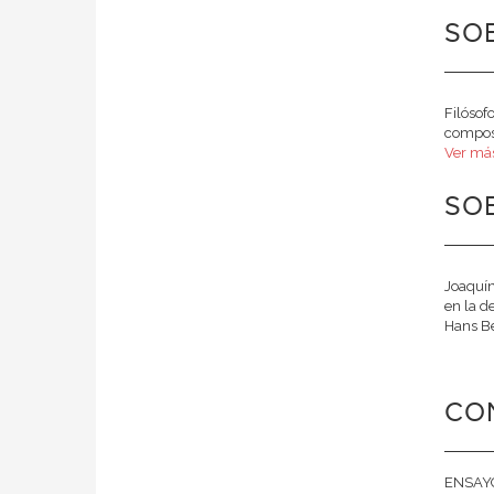
SO
Filósof
composi
Ver má
SO
Joaquín
en la d
Hans Bel
CO
ENSAYO 