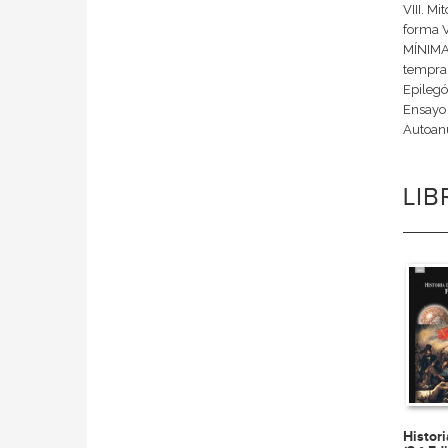
VIII. M
forma V
MÍNIMA 
tempran
Epilegó
Ensayo 
Autoanu
LI
Histor