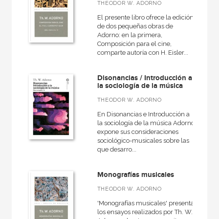
THEODOR W. ADORNO
El presente libro ofrece la edición
de dos pequeñas obras de
NUESTROS FORMATOS
Adorno: en la primera,
Composición para el cine,
Cartoné
comparte autoría con H. Eisler...
Ebook
Disonancias / Introducción a
Ebook
la sociología de la música
Papel
THEODOR W. ADORNO
En Disonancias e Introducción a
Rústica
la sociología de la música Adorno
expone sus consideraciones
sociológico-musicales sobre las
que desarro...
CATÁLOGOS PDF
Monografías musicales
Catálogos PDF
THEODOR W. ADORNO
'Monografías musicales' presenta
los ensayos realizados por Th. W.