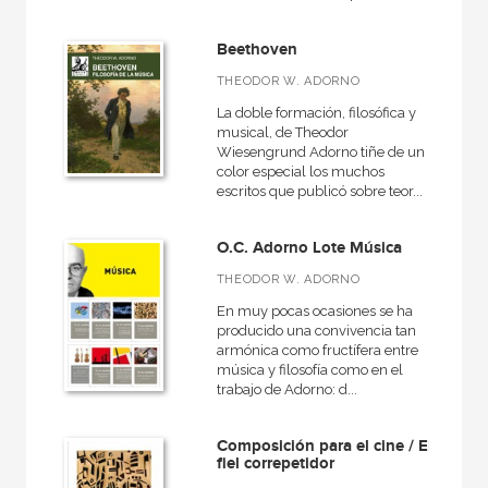
Contemporánea
Beethoven
Danza
THEODOR W. ADORNO
Historia de la música
La doble formación, filosófica y
musical, de Theodor
Wiesengrund Adorno tiñe de un
color especial los muchos
escritos que publicó sobre teor...
NUESTRAS COLECCIONES
Arquitectura (textos de arquitectura)
O.C. Adorno Lote Música
Básica de Bolsillo  Adorno. Obra completa
THEODOR W. ADORNO
Fundamentos
En muy pocas ocasiones se ha
producido una convivencia tan
Música
armónica como fructífera entre
música y filosofía como en el
Música, didáctica de la
trabajo de Adorno: d...
Musica, Entorno musical
Composición para el cine / El
Musicología
fiel correpetidor