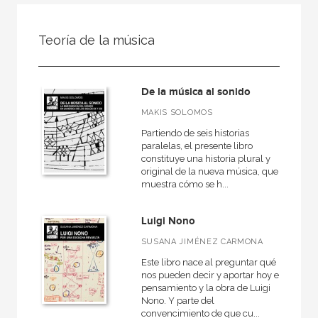
FILTRADO POR:
Teoría de la música
Ciencias humanas y sociales
Música
De la música al sonido
Teoría de la música
MAKIS SOLOMOS
Partiendo de seis historias
paralelas, el presente libro
constituye una historia plural y
MATERIAS
original de la nueva música, que
muestra cómo se h...
Didáctica de la música
Medieval
Luigi Nono
Moderna
SUSANA JIMÉNEZ CARMONA
Musicas del mundo
Este libro nace al preguntar qué
nos pueden decir y aportar hoy el
Teoría de la música
pensamiento y la obra de Luigi
Nono. Y parte del
General
convencimiento de que cu...