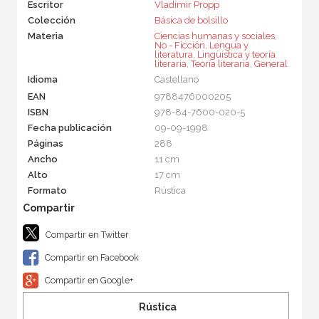
Escritor
Vladímir Propp
Colección
Básica de bolsillo
Materia
Ciencias humanas y sociales
,
No - Ficción
,
Lengua y
literatura
,
Lingüística y teoría
literaria
,
Teoría literaria
,
General
Idioma
Castellano
EAN
9788476000205
ISBN
978-84-7600-020-5
Fecha publicación
09-09-1998
Páginas
288
Ancho
11 cm
Alto
17 cm
Formato
Rústica
Compartir en Twitter
Compartir en Facebook
Compartir en Google+
Rústica