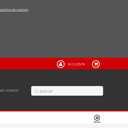
política de cookies
.
MI CUENTA
NES SOMOS?