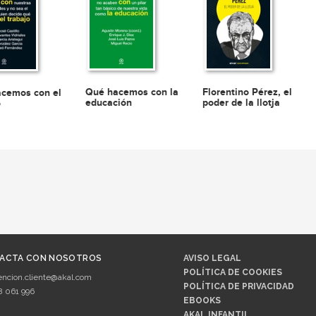
Florentino Pérez, el
Qué hacemos con la
cemos con el
poder de la llotja
educación
o
ACTA CON NOSOTROS
AVISO LEGAL
POLÍTICA DE COOKIES
encion.cliente@akal.com
POLÍTICA DE PRIVACIDAD
8 061 996
EBOOKS
AKAL INFANTIL