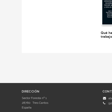
Qué ha
trabaj
DIRECCIÓN
CONT
Sector Foresta nº 1
at
28760
Tres Cantos
91
España