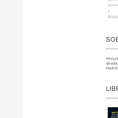
22 cm
1
Rústic
SOB
Mimunt 
de edad
Madrid,
LI