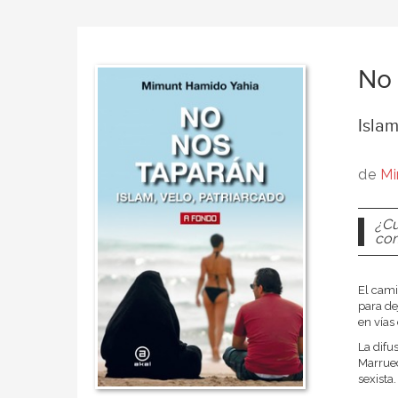
No 
Islam
de
Mi
¿Cu
com
El cami
para de
en vías
La difu
Marruec
sexista.