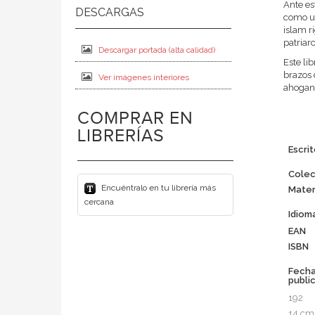
Ante es
como un
islam r
patriar
Descargar portada (alta calidad)
Este li
brazos 
Ver imágenes interiores
ahogand
COMPRAR EN
LIBRERÍAS
Escri
Colec
Encuéntralo en tu librería más
Mater
cercana
Idiom
EAN
ISBN
Fech
publi
192
14 cm