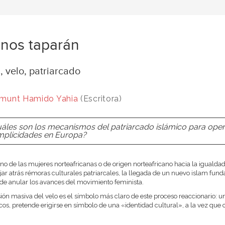
nos taparán
, velo, patriarcado
munt Hamido Yahia
(Escritora)
áles son los mecanismos del patriarcado islámico para operar
plicidades en Europa?
no de las mujeres norteafricanas o de origen norteafricano hacia la igualdad
jar atrás rémoras culturales patriarcales, la llegada de un nuevo islam fund
 de anular los avances del movimiento feminista.
sión masiva del velo es el símbolo más claro de este proceso reaccionario:
os, pretende erigirse en símbolo de una «identidad cultural», a la vez que 