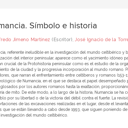
ancia. Símbolo e historia
fredo Jimeno Martínez
(Escritor),
José Ignacio de la Torr
ia, referente ineludible en la investigación del mundo celtibérico y
zación del interior peninsular, aparece como el yacimiento idóneo pa
an crucial de la Protohistoria peninsular como es el estudio de la or
iento de la ciudad y la progresiva incorporación al mundo romano. Par
res, que narran el enfrentamiento entre celtíberos y romanos (153-133 
eológico de Numancia, en el que se destaca el papel desempeñado por
 glosados por los autores romanos hasta la exaltación, proporcionánd
ría de mito. De este modo, a lo largo de la historia, Numancia se ha c
lo por su libertad o de la victoria del débil contra el fuerte. La revis
ortaciones de las excavaciones realizadas en el lugar, desde el levan
os que se están llevando a cabo desde 1993, que siguen poniendo de r
 investigación del mundo celtibérico.