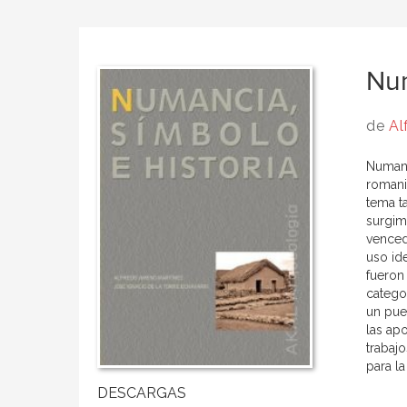
Num
de
Al
Numanc
romani
tema t
surgim
vencedo
uso id
fueron
catego
un pueb
las ap
trabaj
para la