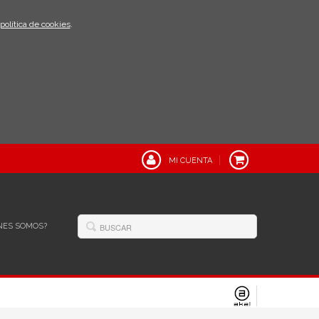
política de cookies
.
MI CUENTA
NES SOMOS?