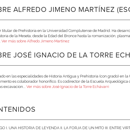
RE ALFREDO JIMENO MARTÍNEZ (ES
r titular de Prehistoria en la Universidad Complutense de Madrid. Ha desarr
storia de la Meseta, desde la Edad del Bronce hasta la romanización, plasma
.
Ver más sobre Alfredo Jimeno Martínez
RE JOSÉ IGNACIO DE LA TORRE ECH
ado en las especialidades de Historia Antigua y Prehistoria (con grado) en 
mento es colaborador honorífico. Es codirector de la Escuela Arqueológi
las excavacion...
Ver más sobre José Ignacio de la Torre Echávarri
NTENIDOS
O I. UNA HISTORIA DE LEYENDA II. LA FORJA DE UN MITO III. ENTRE