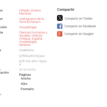
or
Alfredo Jimeno
Martínez
Compartir en Twitter
or
José Ignacio de la
Torre Echávarri
Compartir en Facebook
ción
Arqueología
ia
Ciencias humanas y
Compartir en Google+
sociales
,
Historia
,
Antigua
,
España
,
Arqueología
,
General
a
Castellano
9788446009344
978-84-460-0934-
4
a
12-12-2005
cación
Páginas
Ancho
Alto
Formato
a