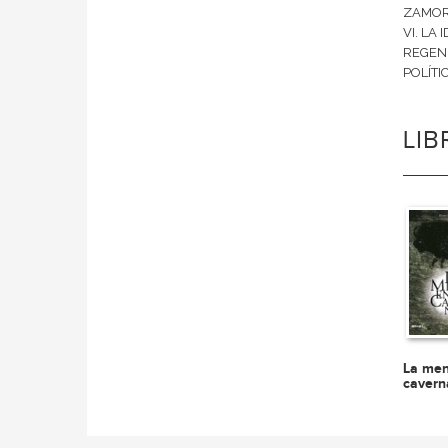
ZAMORA
VI. LA
REGEN
POLÍTI
LI
La men
cavern