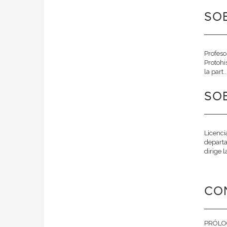
SOB
Profeso
Protohi
la part..
SOB
Licenci
departa
dirige 
CO
PRÓLOG