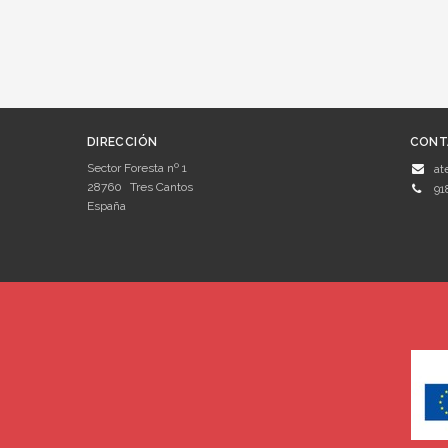
DIRECCIÓN
CONT
Sector Foresta nº 1
at
28760
Tres Cantos
91
España