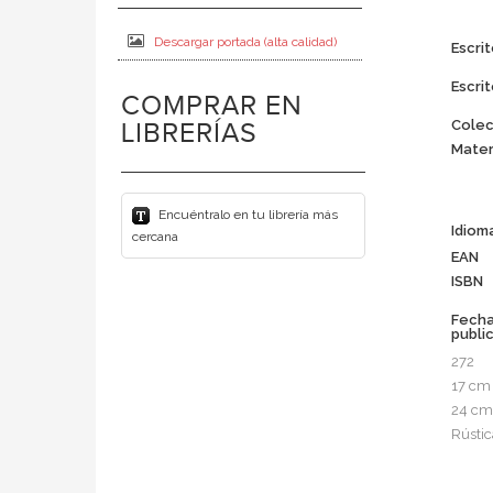
Descargar portada (alta calidad)
Escrit
Escrit
COMPRAR EN
Colec
LIBRERÍAS
Mater
Encuéntralo en tu librería más
Idiom
cercana
EAN
ISBN
Fech
publi
272
17 cm
24 cm
Rústic