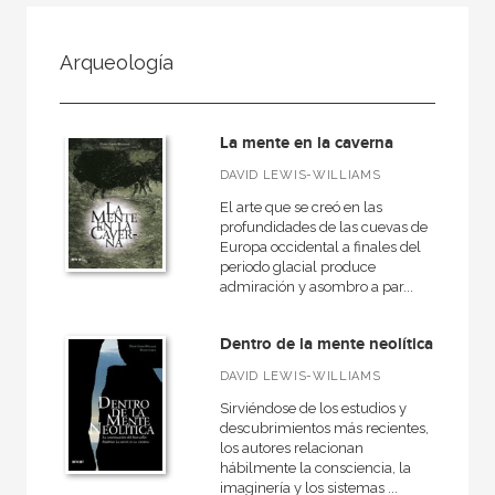
NUESTRAS COLECCIONES
Arqueología
50 Aniversario
A fondo
La mente en la caverna
Ágora / Teoría
DAVID LEWIS-WILLIAMS
Akadémica
El arte que se creó en las
Akal Infantil
profundidades de las cuevas de
Europa occidental a finales del
Anverso
periodo glacial produce
admiración y asombro a par...
Arealonga - Letras galegas
Arqueología
Dentro de la mente neolítica
Arquitectura
DAVID LEWIS-WILLIAMS
Arquitectura (textos de arquitectura)
Sirviéndose de los estudios y
descubrimientos más recientes,
VER TODAS... (148)
los autores relacionan
hábilmente la consciencia, la
imaginería y los sistemas ...