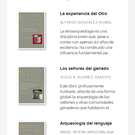
La experiencia del Otro
MATERIAS
ALFREDO GONZÁLEZ RUIBAL
+
Actualidad
La etnoarqueología es una
+
disciplina joven que, pese a
Ciencias humanas y sociales
contar con apenas 40 años de
+
existencia, ha constituido una
Ciencias naturales y técnicas
influencia fundamental pa...
+
Ficción
+
Los señores del ganado
Infantil y juvenil
+
JESÚS R. ÁLVAREZ-SANCHÍS
No - Ficción
Este libro, profusamente
+
Ocio
ilustrado, aborda de una forma
global la arqueología de los
+
Salud
vettones y otras comunidades
ganaderas que habitaron el...
+
Texto escolar
Arqueología del lenguaje
ÁNGEL RIVERA ARRIZABALAGA