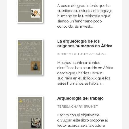
NUESTROS FORMATOS
A pesar del gran interés que ha
suscitado su estudio, el lenguaje
Cartoné
humano en la Prehistoria sigue
siendo un fenómeno poco
Ebook
conocido. Su invest...
Ebook
La arqueología de los
Papel
orígenes humanos en África
Rústica
IGNACIO DE LA TORRE SÁINZ
Muchos acontecimientos
científicos han ocurrido en África
desde que Charles Darwin
sugiriera en el siglo XIX que los
CATÁLOGOS PDF
seres humanos se habían...
Catálogos PDF
Arqueología del trabajo
TERESA CHAPA BRUNET
Escrito con el objetivo de
divulgar, este libro propone al
lector acercarse a la cultura