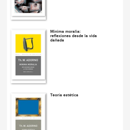
Minima moralia:
reflexiones desde la vida
dañada
Teoría estética