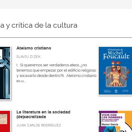
ía y crítica de la cultura
Ateísmo cristiano
SLAVOJ ZIZEK
I. Si queremos ser verdaderos ateos, ¿no
tenemos que empezar por el edificio religioso
y socavarlo desde dentro?II. Ateísmo cristiano
es u...
La literatura en la sociedad
(de)sacralizada
JUAN CARLOS RODRÍGUEZ