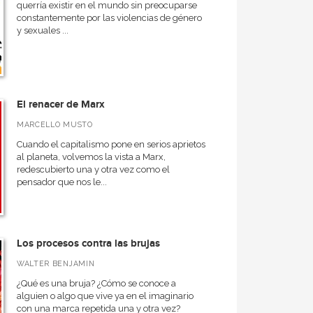
querría existir en el mundo sin preocuparse
constantemente por las violencias de género
y sexuales ...
El renacer de Marx
MARCELLO MUSTO
Cuando el capitalismo pone en serios aprietos
al planeta, volvemos la vista a Marx,
redescubierto una y otra vez como el
pensador que nos le...
Los procesos contra las brujas
WALTER BENJAMIN
¿Qué es una bruja? ¿Cómo se conoce a
alguien o algo que vive ya en el imaginario
con una marca repetida una y otra vez?