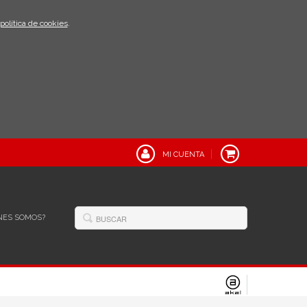
política de cookies
.
MI CUENTA
NES SOMOS?