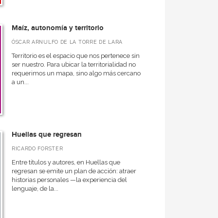
Maíz, autonomía y territorio
ÓSCAR ARNULFO DE LA TORRE DE LARA
Territorio es el espacio que nos pertenece sin
ser nuestro. Para ubicar la territorialidad no
requerimos un mapa, sino algo más cercano
a un...
Huellas que regresan
RICARDO FORSTER
Entre títulos y autores, en Huellas que
regresan se emite un plan de acción: atraer
historias personales —la experiencia del
lenguaje, de la...