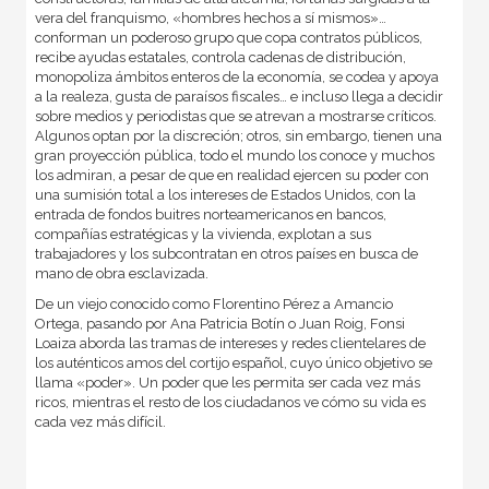
vera del franquismo, «hombres hechos a sí mismos»…
conforman un poderoso grupo que copa contratos públicos,
recibe ayudas estatales, controla cadenas de distribución,
monopoliza ámbitos enteros de la economía, se codea y apoya
a la realeza, gusta de paraísos fiscales… e incluso llega a decidir
sobre medios y periodistas que se atrevan a mostrarse críticos.
Algunos optan por la discreción; otros, sin embargo, tienen una
gran proyección pública, todo el mundo los conoce y muchos
los admiran, a pesar de que en realidad ejercen su poder con
una sumisión total a los intereses de Estados Unidos, con la
entrada de fondos buitres norteamericanos en bancos,
compañías estratégicas y la vivienda, explotan a sus
trabajadores y los subcontratan en otros países en busca de
mano de obra esclavizada.
De un viejo conocido como Florentino Pérez a Amancio
Ortega, pasando por Ana Patricia Botín o Juan Roig, Fonsi
Loaiza aborda las tramas de intereses y redes clientelares de
los auténticos amos del cortijo español, cuyo único objetivo se
llama «poder». Un poder que les permita ser cada vez más
ricos, mientras el resto de los ciudadanos ve cómo su vida es
cada vez más difícil.