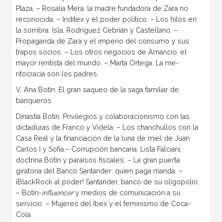
Plaza. – Rosalía Mera, la madre fundadora de Zara no
reconocida. – Inditex y el poder político. – Los hilos en
la sombra: Isla, Rodríguez Cebrián y Caste­llano. –
Propaganda de Zara y el imperio del consumo y sus
trapos socios. – Los otros negocios de Amancio: el
mayor rentista del mundo. – Marta Ortega. La me­
ritocracia son los padres
V. Ana Botín. El gran saqueo de la saga familiar de
banqueros
Dinastía Botín. Privilegios y colaboracionismo con las
dic­taduras de Franco y Videla. – Los chanchullos con la
Casa Real y la financiación de la luna de miel de Juan
Carlos I y Sofía.– Corrupción bancaria: Lista Falciani,
doctri­na Botín y paraísos fiscales. – La gran puerta
giratoria del Banco Santander: quien paga manda. –
¡Blac­kRock al poder! Santander, banco de su oligopolio.
– Botín-
influencer
y medios de comunicación a su
servicio. – Mujeres del Ibex y el feminismo de Coca-
Cola