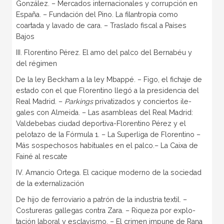
Gonzá­lez. – Mercados internacionales y corrupción en
Espa­ña. – Fundación del Pino. La filantropía como
coartada y lavado de cara. – Traslado fiscal a Países
Bajos
III. Florentino Pérez. El amo del palco del Bernabéu y
del régimen
De la ley Beckham a la ley Mbappé. – Figo, el ficha­je de
estado con el que Florentino llegó a la presidencia del
Real Madrid. –
Parkings
privatizados y conciertos ile­
gales con Almeida. – Las asambleas del Real Madrid:
Valdebebas ciudad deportiva-Florentino Pérez y el
pelota­zo de la Fórmula 1. – La Superliga de Florentino –
Más sospechosos habituales en el palco.– La Caixa de
Fainé al rescate
IV. Amancio Ortega. El cacique moderno de la sociedad
de la externalización
De hijo de ferroviario a patrón de la industria textil. –
Costureras gallegas contra Zara. – Riqueza por explo­
tación laboral y esclavismo. – El crimen impune de Rana