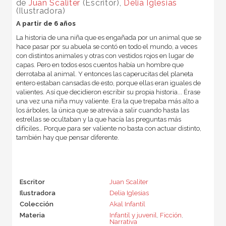
de
Juan Scaliter
(Escritor),
Delia Iglesias
(Ilustradora)
A partir de 6 años
La historia de una niña que es engañada por un animal que se
hace pasar por su abuela se contó en todo el mundo, a veces
con distintos animales y otras con vestidos rojos en lugar de
capas. Pero en todos esos cuentos había un hombre que
derrotaba al animal. Y entonces las caperucitas del planeta
entero estaban cansadas de esto, porque ellas eran iguales de
valientes. Así que decidieron escribir su propia historia... Érase
una vez una niña muy valiente. Era la que trepaba más alto a
los árboles, la única que se atrevía a salir cuando hasta las
estrellas se ocultaban y la que hacía las preguntas más
difíciles… Porque para ser valiente no basta con actuar distinto,
también hay que pensar diferente.
Escritor
Juan Scaliter
Ilustradora
Delia Iglesias
Colección
Akal Infantil
Materia
Infantil y juvenil
,
Ficción
,
Narrativa