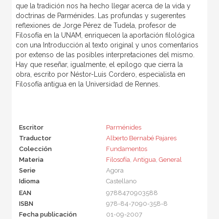
que la tradición nos ha hecho llegar acerca de la vida y
doctrinas de Parménides. Las profundas y sugerentes
reflexiones de Jorge Pérez de Tudela, profesor de
Filosofía en la UNAM, enriquecen la aportación filológica
con una Introducción al texto original y unos comentarios
por extenso de las posibles interpretaciones del mismo.
Hay que reseñar, igualmente, el epílogo que cierra la
obra, escrito por Néstor-Luis Cordero, especialista en
Filosofía antigua en la Universidad de Rennes.
Escritor
Parménides
Traductor
Alberto Bernabé Pajares
Colección
Fundamentos
Materia
Filosofía
,
Antigua
,
General
Serie
Agora
Idioma
Castellano
EAN
9788470903588
ISBN
978-84-7090-358-8
Fecha publicación
01-09-2007