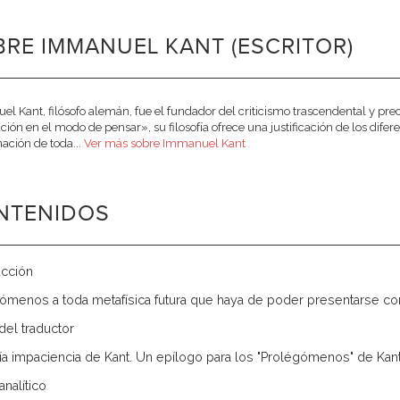
RE IMMANUEL KANT (ESCRITOR)
l Kant, filósofo alemán, fue el fundador del criticismo trascendental y pr
ción en el modo de pensar», su filosofía ofrece una justificación de los dif
ción de toda...
Ver más sobre Immanuel Kant
NTENIDOS
ucción
ómenos a toda metafísica futura que haya de poder presentarse co
del traductor
día impaciencia de Kant. Un epílogo para los "Prolégómenos" de Kan
analítico