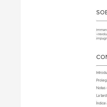
SOB
Immanue
«revolu
impugna
CO
Introd
Proleg
Notas 
La tar
Índice 