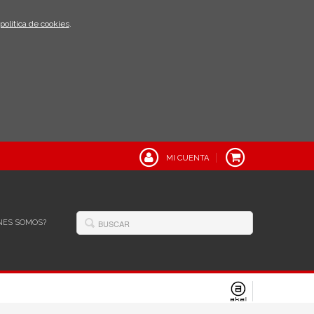
política de cookies
.
MI CUENTA
NES SOMOS?