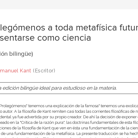
legómenos a toda metafísica futu
sentarse como ciencia
ión bilingüe)
manuel Kant
(Escritor)
 edición bilingüe ideal para estudioso en la materia.
"Prolegómenos" tenemos una explicación de la famosa" tenemos una exolicació
o autor. A la filosofía de Kant remiten casi todas las corrientes filosóficas de
dental ya fue advertida por su propio creador. De ahí la decisión de expon
eado en la "Crítica de la razón pura", las doctrinas fundamentales de esta fil
ciones de la filosofía de Kant que ven en ésta una fundamentación de la cien
s de una fundamentación de la metafísica. La presente traducción se ha hecho