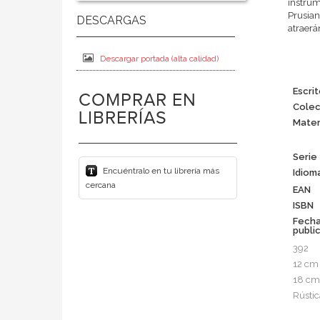
instrum
Prusian
atraerán
Descargar portada (alta calidad)
Escrit
COMPRAR EN
Colec
LIBRERÍAS
Mater
Serie
Encuéntralo en tu librería más
Idiom
cercana
EAN
ISBN
Fech
publi
392
12 cm
18 cm
Rústic