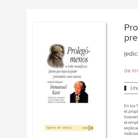
Pro
pre
(edic
de
Im
Una
En los 
el propi
trascen
el empl
explica
indicio