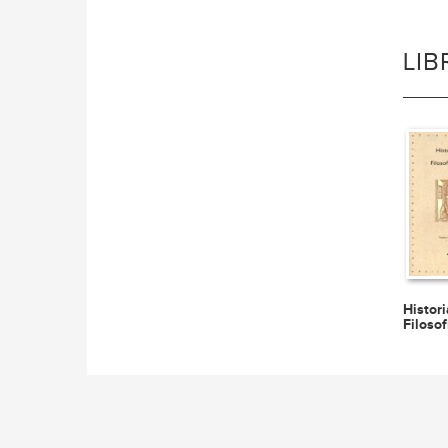
LI
Histori
Filoso