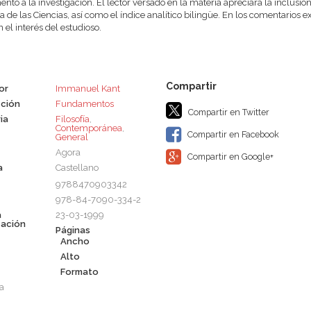
ento a la investigación. El lector versado en la materia apreciará la inclus
a de las Ciencias, así como el índice analítico bilingüe. En los comentarios e
 el interés del estudioso.
or
Immanuel Kant
ción
Fundamentos
Compartir en Twitter
ia
Filosofía
,
Contemporánea
,
Compartir en Facebook
General
Agora
Compartir en Google+
a
Castellano
9788470903342
978-84-7090-334-2
a
23-03-1999
cación
Páginas
Ancho
Alto
Formato
a