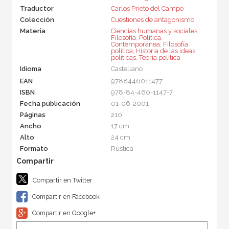
Traductor
Carlos Prieto del Campo
Colección
Cuestiones de antagonismo
Materia
Ciencias humanas y sociales
,
Filosofía
,
Política
,
Contemporánea
,
Filosofía
política
,
Historia de las ideas
políticas
,
Teoría política
Idioma
Castellano
EAN
9788446011477
ISBN
978-84-460-1147-7
Fecha publicación
01-06-2001
Páginas
210
Ancho
17 cm
Alto
24 cm
Formato
Rústica
Compartir en Twitter
Compartir en Facebook
Compartir en Google+