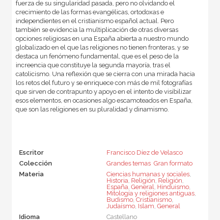
fuerza de su singularidad pasada, pero no olvidando el
crecimiento de las formas evangélicas, ortodoxas e
independientes en el cristianismo español actual. Pero
también se evidencia la multiplicación de otras diversas
opciones religiosas en una España abierta a nuestro mundo
globalizado en el que las religiones no tienen fronteras, y se
destaca un fenómeno fundamental, que es el peso de la
increencia que constituye la segunda mayoría, tras el
catolicismo. Una reflexión que se cierra con una mirada hacia
los retos del futuro y se enriquece con más de mil fotografías
que sirven de contrapunto y apoyo en el intento de visibilizar
esos elementos, en ocasiones algo escamoteados en España,
que son las religiones en su pluralidad y dinamismo.
Escritor
Francisco Díez de Velasco
Colección
Grandes temas  Gran formato
Materia
Ciencias humanas y sociales
,
Historia
,
Religión
,
Religión
,
España
,
General
,
Hinduismo
,
Mitología y religiones antiguas
,
Budismo
,
Cristianismo
,
Judaísmo
,
Islam
,
General
Idioma
Castellano