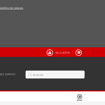
política de cookies
.
MI CUENTA
NES SOMOS?