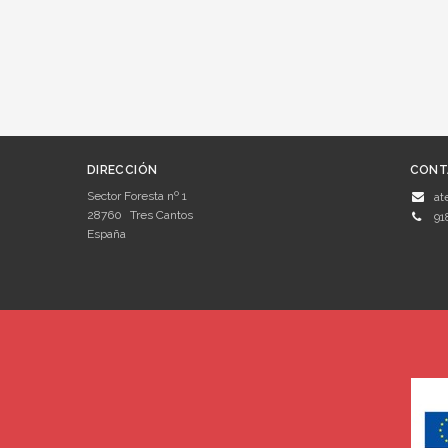
DIRECCIÓN
CONT
Sector Foresta nº 1
at
28760
Tres Cantos
91
España