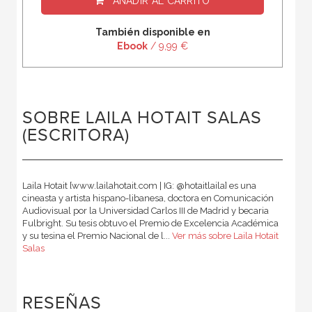
AÑADIR AL CARRITO
También disponible en
Ebook
/ 9,99 €
SOBRE LAILA HOTAIT SALAS
(ESCRITORA)
Laila Hotait [www.lailahotait.com | IG: @hotaitlaila] es una
cineasta y artista hispano-libanesa, doctora en Comunicación
Audiovisual por la Universidad Carlos III de Madrid y becaria
Fulbright. Su tesis obtuvo el Premio de Excelencia Académica
y su tesina el Premio Nacional de l...
Ver más sobre Laila Hotait
Salas
RESEÑAS