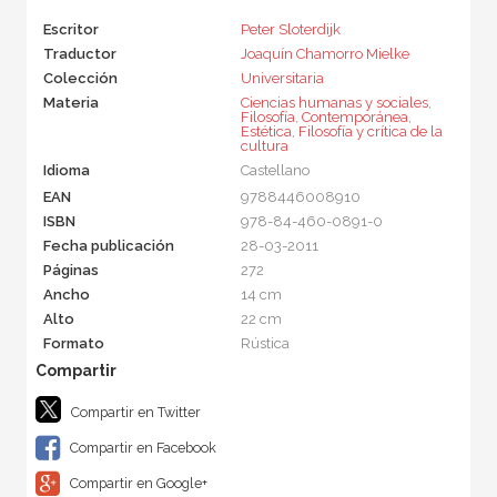
Escritor
Peter Sloterdijk
Traductor
Joaquín Chamorro Mielke
Colección
Universitaria
Materia
Ciencias humanas y sociales
,
Filosofía
,
Contemporánea
,
Estética
,
Filosofía y crítica de la
cultura
Idioma
Castellano
EAN
9788446008910
ISBN
978-84-460-0891-0
Fecha publicación
28-03-2011
Páginas
272
Ancho
14 cm
Alto
22 cm
Formato
Rústica
Compartir en Twitter
Compartir en Facebook
Compartir en Google+