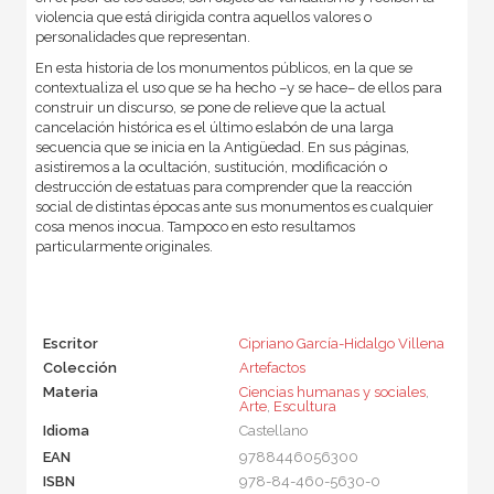
violencia que está dirigida contra aquellos valores o
personalidades que representan.
En esta historia de los monumentos públicos, en la que se
contextualiza el uso que se ha hecho –y se hace– de ellos para
construir un discurso, se pone de relieve que la actual
cancelación histórica es el último eslabón de una larga
secuencia que se inicia en la Antigüedad. En sus páginas,
asistiremos a la ocultación, sustitución, modificación o
destrucción de estatuas para comprender que la reacción
social de distintas épocas ante sus monumentos es cualquier
cosa menos inocua. Tampoco en esto resultamos
particularmente originales.
Escritor
Cipriano García-Hidalgo Villena
Colección
Artefactos
Materia
Ciencias humanas y sociales
,
Arte
,
Escultura
Idioma
Castellano
EAN
9788446056300
ISBN
978-84-460-5630-0