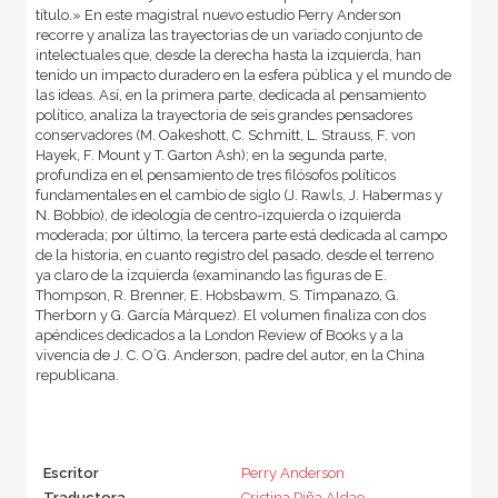
título.» En este magistral nuevo estudio Perry Anderson
recorre y analiza las trayectorias de un variado conjunto de
intelectuales que, desde la derecha hasta la izquierda, han
tenido un impacto duradero en la esfera pública y el mundo de
las ideas. Así, en la primera parte, dedicada al pensamiento
político, analiza la trayectoria de seis grandes pensadores
conservadores (M. Oakeshott, C. Schmitt, L. Strauss, F. von
Hayek, F. Mount y T. Garton Ash); en la segunda parte,
profundiza en el pensamiento de tres filósofos políticos
fundamentales en el cambio de siglo (J. Rawls, J. Habermas y
N. Bobbio), de ideología de centro-izquierda o izquierda
moderada; por último, la tercera parte está dedicada al campo
de la historia, en cuanto registro del pasado, desde el terreno
ya claro de la izquierda (examinando las figuras de E.
Thompson, R. Brenner, E. Hobsbawm, S. Timpanazo, G.
Therborn y G. García Márquez). El volumen finaliza con dos
apéndices dedicados a la London Review of Books y a la
vivencia de J. C. O´G. Anderson, padre del autor, en la China
republicana.
Escritor
Perry Anderson
Traductora
Cristina Piña Aldao