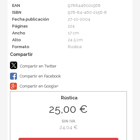
EAN
9788446021568
ISBN
978-84-460-2156-8
Fecha publicación
27-10-2004
Páginas
224
Ancho
17 cm
Alto
24,5 cm
Formato
Rústica
Compartir en Twitter
Compartir en Facebook
Compartir en Google+
Rústica
25,00 €
SIN IVA
24,04 €